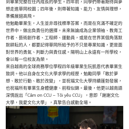
到畢業完整在任內成長的學生。四年前，同學們帶著期待與夢
想走進華岡校園；四年後，則帶著知識、能力、友情與理想，
準備展翅高飛。
他勉勵畢業生，人生並非尋找標準答案，而是在充滿不確定的
世界中，做出負責任的選擇。未來無論成為企業領袖、教育工
作者、藝術創作者、工程師、運動員，或是在世界某個角落默
默耕耘的人，都要記得華岡所給予的不只是專業知識，更是面
對世界的勇氣、判斷力與責任感。陽明山上永遠有一所學校，
會以每一位校友為榮。
來自越南的全球商務學位學程四年級畢業生阮凱恩代表畢業生
致詞。他以自身在文化大學求學的經歷，勉勵同學「敢於夢
想、敢於行動、敢於改變」，並祝福文化大學持續蓬勃發展，
也祝福所有畢業生身體健康、前程似錦。最後，他更以越南語
深情說出「Cảm ơn CCU – Tôi yêu CCU」，意即「謝謝文化
大學，我愛文化大學」，真摯告白感動全場。