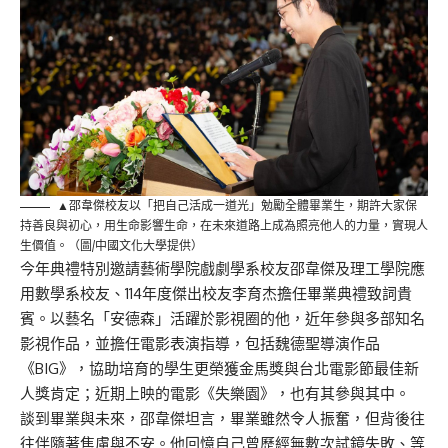
▲邵韋傑校友以「把自己活成一道光」勉勵全體畢業生，期許大家保
持善良與初心，用生命影響生命，在未來道路上成為照亮他人的力量，實現人
生價值。（圖/中國文化大學提供）
今年典禮特別邀請藝術學院戲劇學系校友邵韋傑及理工學院應
用數學系校友、114年度傑出校友李育杰擔任畢業典禮致詞貴
賓。以藝名「安德森」活躍於影視圈的他，近年參與多部知名
影視作品，並擔任電影表演指導，包括魏德聖導演作品
《BIG》，協助培育的學生更榮獲金馬獎與台北電影節最佳新
人獎肯定；近期上映的電影《失樂園》，也有其參與其中。
談到畢業與未來，邵韋傑坦言，畢業雖然令人振奮，但背後往
往伴隨著焦慮與不安。他回憶自己曾歷經無數次試鏡失敗、等