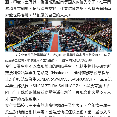
亞、印度、土耳其、俄羅斯及越南等國家的優秀學子，在華岡
累積專業知識、拓展國際視野，建立跨國友誼，即將帶著所學
奔赴世界各地，開創屬於自己的未來。
▲文化大學舉行畢業典禮，近4,000名畢業生與家長齊聚校園，共同見
證重要里程碑，準備邁向人生新階段。（圖/中國文化大學提供）
今年畢業生中不乏表現傑出的國際學生，包括生物科技研究所
奈及利亞籍畢業生南路克（Nnaluek）、全球商務學位學程碩
士班印度籍畢業生SUNDARAVADIVEL SASIKUMAR、土耳其籍
畢業生邵弘雅（SINEM ZEHRA SAHINGOZ），以及甫獲「華
岡青年」殊榮的俄羅斯籍學生潘茱莉等，展現文化大學多元人
才培育的亮眼成果。
文化大學校長王子奇於典禮中勉勵畢業生表示，今年這一屆畢
業生對他而言別具意義，因為是他接任校長後，第一屆從入學