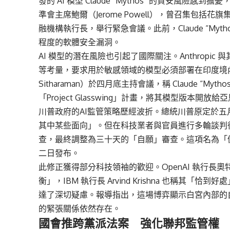
發的 AI 模型 Claude “Mythos” 的資安風險感到
準會主席鮑爾（Jerome Powell），曾召集包
融機構執行長，舉行緊急會議。此前，Claude “My
程度的軟體安全漏洞。
AI 模型的潛在風險也引起了國際關注。Anthrop
等考量，要求用於敏感領域的模型必須部署在印度境內伺
Sitharaman）於四月底主持會議，稱 Claude “Myt
「Project Glasswing」計畫，將其模型版本
川普政府的AI監管策略歷經波折。總統川普原定於
其中某些面向」。但在科技業者與官員進行多輪談判後
查，最終調整為三十天的「自願」審查。這項名為「
二日發布。
此修正獲得部分科技領袖的歡迎。OpenAI 執行長奧特
衡」，IBM 執行長 Arvind Krishna 也稱
達了深切疑慮。報導指出，這場博弈顯示白宮內部的
的緊張關係依然存在。
國會推跨黨派法案 強化聯邦監管權