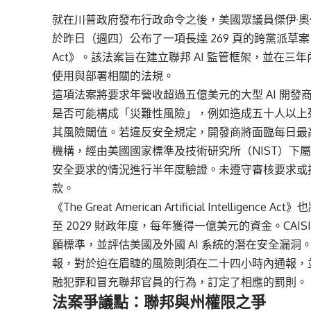
就在川普政府發布行政命令之後，美國眾議員傑伊·奧伯諾特（Ja
於昨日（週四）公布了一項長達 269 頁的跨黨派草案，名為《The Gr
Act》。該法案旨在建立聯邦 AI 監管框架，並在三
使用與部署相關的法規。
這項法案將要求年營收超過五億美元的大型 AI 開發
是否可能構成「災難性風險」，例如造成五十人以上
其風險閾值。若違反安全規定，開發商將面臨每日最
機構，經由美國國家標準及技術研究所（NIST）下屬
安全要求的情況進行半年度驗證。未遵守審核要求或
款。
《The Great American Artificial Intellig
至 2029 財政年度，每年獲得一億美元的資金。CAI
願標準，並評估美國及外國 AI 系統的潛在安全漏洞
報，對於迫在眉睫的風險則須在二十四小時內通報，並
融犯罪和冒充聯邦官員的行為，訂定了相應的罰則。
法案爭議點：聯邦與州權限之爭