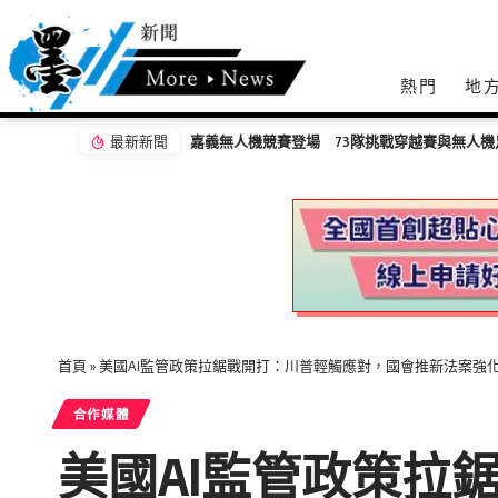
熱門
地
最新新聞
人機足球
首頁
»
美國AI監管政策拉鋸戰開打：川普輕觸應對，國會推新法案強
合作媒體
美國AI監管政策拉