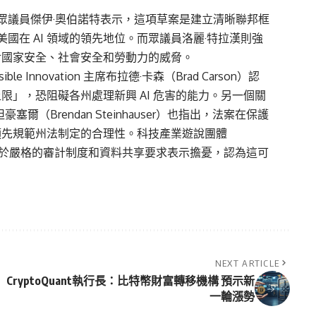
眾議員傑伊·奧伯諾特表示，這項草案是建立清晰聯邦框
國在 AI 領域的領先地位。而眾議員洛麗·特拉漢則強
 對國家安全、社會安全和勞動力的威脅。
ble Innovation 主席布拉德·卡森（Brad Carson）認
上限」，恐阻礙各州處理新興 AI 危害的能力。另一個關
倫丹·斯坦豪塞爾（Brendan Steinhauser）也指出，法案在保護
其預先規範州法制定的合理性。科技產業遊說團體
 則對法案中過於嚴格的審計制度和資料共享要求表示擔憂，認為這可
NEXT ARTICLE
CryptoQuant執行長：比特幣財富轉移機構 預示新
一輪漲勢