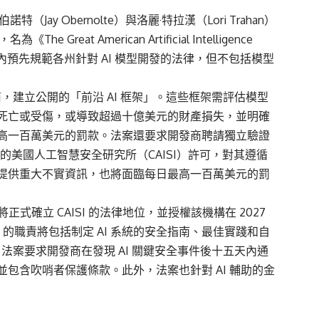
y Obernolte）與洛麗·特拉漢（Lori Trahan）
eat American Artificial Intelligence
年內預先規範各州針對 AI 模型開發的法律，但不包括模型
商，建立公開的「前沿 AI 框架」。這些框架需評估模型
死亡或受傷，或導致超過十億美元的財產損失，並明確
高一百萬美元的罰款。法案還要求開發商聘請獨立驗證
的美國人工智慧安全研究所（CAISI）許可，對其遵循
提供重大不實資訊，也將面臨每日最高一百萬美元的罰
ence Act》也將正式確立 CAISI 的法律地位，並授權該機構在 2027
SI 的職責將包括制定 AI 系統的安全指南、最佳實踐和自
。法案要求開發商在發現 AI 關鍵安全事件後十五天內通
包含吹哨者保護條款。此外，法案也針對 AI 輔助的金