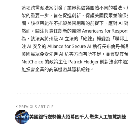
這項跨黨派法案引發了業界與倡議團體不同的看法。
架的重要一步，旨在促進創新、保護美國民眾並確保美
調，該框架能在不扼殺美國創新的前提下，應對 AI
然而，關注負責任創新的團體 Americans for Responsi
為，該法案將州級 AI 立法的「底線」轉變為「聯邦
注 AI 安全的 Alliance for Secure AI 執行長布
美國民眾免受先進 AI 危害方面有所不足，並質疑
NetChoice 的政策主任 Patrick Hedger
能損害企業的商業機密與隱私紀錄。
PREVIOUS ARTICLE
美國銀行逆勢擴大招募四千人 聚焦人工智慧訓練