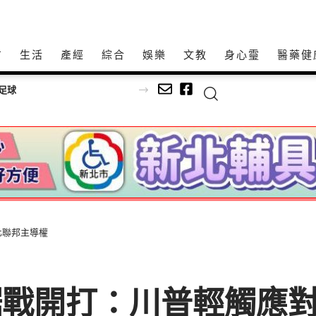
方
生活
產經
綜合
娛樂
文教
身心𩆜
醫藥健
化聯邦主導權
鋸戰開打：川普輕觸應