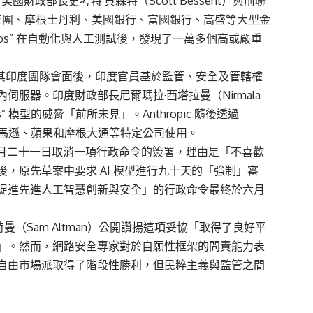
擔憂，美國財政部長史考特·貝森特（Scott Bessent）與前聯
括花旗集團、摩根士丹利、美國銀行、富國銀行、高盛等大型金
thos” 在自動化與人工測試後，發現了一萬多個高或嚴重
ic 與其印度團隊會面後，印度官員基於監管、安全及管轄權
服器。印度財政部長尼爾瑪拉·西塔拉曼（Nirmala
hos” 模型的威脅「前所未見」。Anthropic 隨後透過
開放給亞馬遜、蘋果和摩根大通等特定公司使用。
五月二十一日取消一項行政命令的簽署，理由是「不喜歡
，原先草案中要求 AI 模型進行九十天的「強制」審
促進先進人工智慧創新與安全」的行政命令最終於六月
曼（Sam Altman）公開讚揚這項妥協「取得了良好平
其「恰到好處」。然而，網路安全專家對於自願性框架的問責能力表
自由市場派取得了階段性勝利，但民粹主義與監管之間