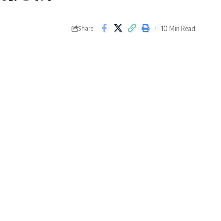
10 Min Read
Share