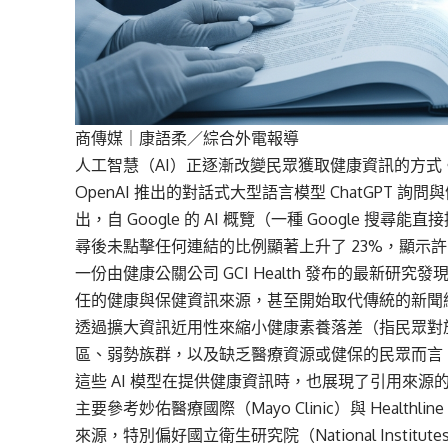
商傳媒
｜康語柔／綜合外電報導
人工智慧（AI）正逐漸改變民眾獲取健康資訊的方式
OpenAI 推出的對話式大型語言模型 ChatGPT 詢問
出，自 Google 的 AI 概覽（一種 Google 
尋後未點擊任何連結的比例顯著上升了 23%，顯示許
一份由健康公關公司 GCI Health 發布的最新研
任的健康與保健資訊來源，甚至開始取代傳統的新聞網
透過擴大資訊近用性來縮小健康素養落差（指民眾對
區、弱勢族群，以及缺乏醫療資源或健保的民眾而言，
這些 AI 模型在提供健康資訊時，也展現了引用來源的趨
主要參考妙佑醫療國際（Mayo Clinic）與 Healthlin
來源，特別偏好國立衛生研究院（National Institutes o