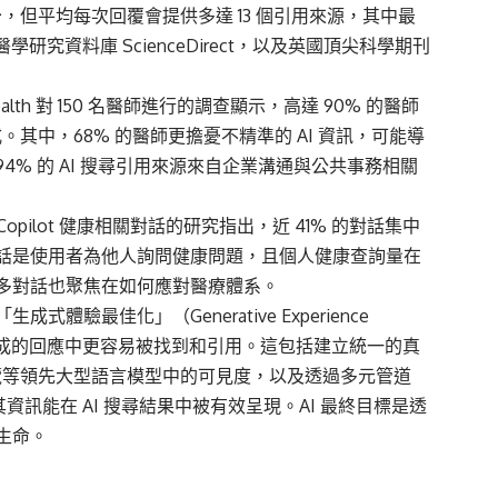
雖引用較少，但平均每次回覆會提供多達 13 個引用來源，其中最
研究資料庫 ScienceDirect，以及英國頂尖科學期刊
lth 對 150 名醫師進行的調查顯示，高達 90% 的醫師
。其中，68% 的醫師更擔憂不精準的 AI 資訊，可能導
% 的 AI 搜尋引用來源來自企業溝通與公共事務相關
ft Copilot 健康相關對話的研究指出，近 41% 的對話集中
話是使用者為他人詢問健康問題，且個人健康查詢量在
多對話也聚焦在如何應對醫療體系。
最佳化」（Generative Experience
在 AI 生成的回應中更容易被找到和引用。這包括建立統一的真
 AI 概覽等領先大型語言模型中的可見度，以及透過多元管道
確保其資訊能在 AI 搜尋結果中被有效呈現。AI 最終目標是透
生命。