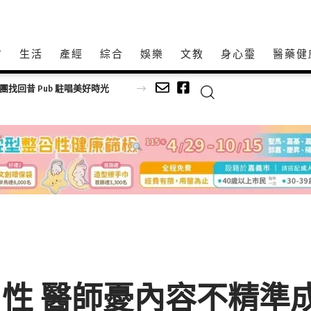
方
生活
產經
綜合
娛樂
文教
身心𩆜
醫藥健
練團找回昔 Pub 駐唱美好時光
用性 醫師憂內容不精準