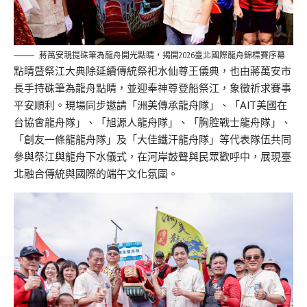
蔣萬安親提硃筆為龍舟開光點睛，揭開2026臺北國際龍舟錦標賽序幕
點睛暨祭江大典除延續傳統祭祀水仙尊王儀典，也由蔣萬安市
長手持硃筆為龍舟點睛，並迎奉神尊登船祭江，象徵祈求賽事
平安順利。現場同步邀請「洲美傳承龍舟隊」、「AIT美國在
台協會龍舟隊」、「旭源人龍舟隊」、「胸腔戰士龍舟隊」、
「創友一條龍龍舟隊」及「大佳鐵汗龍舟隊」等代表隊伍共同
參與祭江與龍舟下水儀式，在河岸鼓聲與民眾歡呼中，展現臺
北融合傳統與國際的端午文化氛圍。