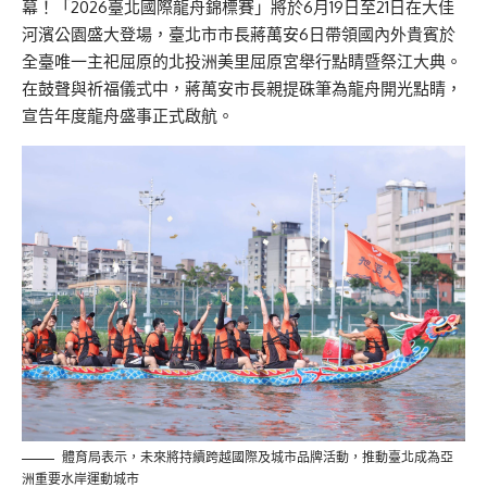
幕！「2026臺北國際龍舟錦標賽」將於6月19日至21日在大佳
河濱公園盛大登場，臺北市市長蔣萬安6日帶領國內外貴賓於
全臺唯一主祀屈原的北投洲美里屈原宮舉行點睛暨祭江大典。
在鼓聲與祈福儀式中，蔣萬安市長親提硃筆為龍舟開光點睛，
宣告年度龍舟盛事正式啟航。
體育局表示，未來將持續跨越國際及城市品牌活動，推動臺北成為亞
洲重要水岸運動城市