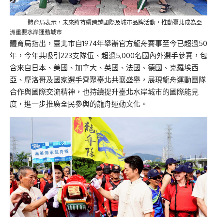
體育局表示，未來將持續跨越國際及城市品牌活動，推動臺北成為亞
洲重要水岸運動城市
體育局指出，臺北市自1974年舉辦官方龍舟賽事至今已超過50
年，今年共吸引223支隊伍、超過5,000名國內外選手參賽，包
含來自日本、美國、加拿大、英國、法國、德國、克羅埃西
亞、摩洛哥及國家選手齊聚臺北共襄盛舉，展現龍舟運動團隊
合作與國際交流精神，也持續提升臺北水岸城市的國際能見
度，進一步推廣全民參與的龍舟運動文化。