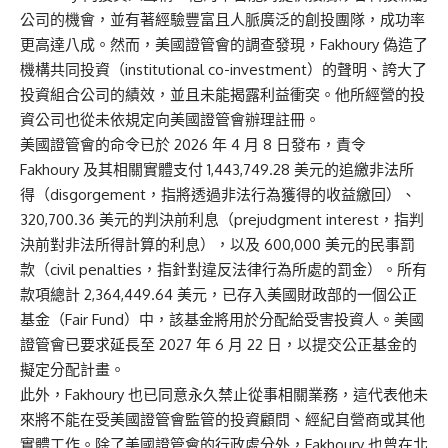
公司的機會，並有著經驗豐富且人脈廣泛的創投團隊，成功率
更高達八成。然而，美國證管會的調查發現，Fakhoury 偽造了
機構共同投資（institutional co-investment）的聲明、誇大了
投資組合公司的績效，並且未能揭露利益衝突。他所經營的投
資公司也從未依規定向美國證管會辦理註冊。
美國證管會的命令已於 2026 年 4 月 8 日發布，責令
Fakhoury 及其相關實體支付 1,443,749.28 美元的追繳非法所
得（disgorgement，指將透過非法行為獲得的收益繳回）、
320,700.36 美元的判決前利息（prejudgment interest，指判
決前對非法所得計算的利息），以及 600,000 美元的民事罰
款（civil penalties，指針對違反法律行為所處的罰金）。所有
款項總計 2,364,449.64 美元，已存入美國財政部的一個公正
基金（Fair Fund）中，該基金將用於分配給受害投資人。美國
證管會已要求延長至 2027 年 6 月 22 日，以提交公正基金的
擬定分配計畫。
此外，Fakhoury 也已同意永久禁止從事相關業務，這代表他未
來將不能在受美國證管會監管的投資顧問、經紀自營商或其他
實體工作。除了美國證管會的行政處分外，Fakhoury 也曾在北