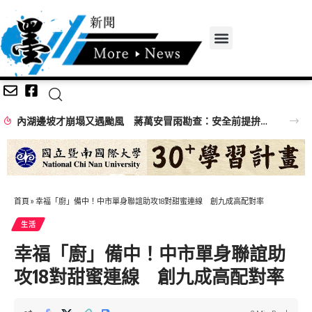
內湖邊坡才崩塌又遇颱風 蔣萬安冒雨勘查：安全前提拚完工
首頁
»
幸福「廚」備中！中市單身聯誼助攻18對甜蜜連線 創九成高配對率
生活
幸福「廚」備中！中市單身聯誼助
攻18對甜蜜連線 創九成高配對率