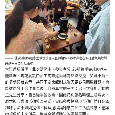
此次活動將居家生活情境融入互動體驗，讓參與者在料理香氣與歡聲
笑語中自然拉近距離
大雅戶所說明，此次活動中，參與者分成5組攜手完成10道主
題料理，現場氣氛由陌生拘謹逐漸轉為熱絡交流，笑聲不斷。
許多參與者表示，共同下廚比起制式聊天更容易開啟話題，也
能透過分工合作看見彼此自然真實的一面；另首次參加活動的
王先生分享，自己從事餐飲業，因此特別報名料理主題場次，
原本擔心聯誼活動較為制式，實際參與後發現互動自然且充滿
趣味；黃小姐則提到，料理過程讓她感受到生活儀式感，也讓
她想像起未來與另一半共享餐桌時光的溫馨畫面。