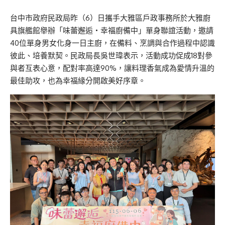
台中市政府民政局昨（6）日攜手大雅區戶政事務所於大雅廚
具旗艦館舉辦「味蕾邂逅‧幸福廚備中」單身聯誼活動，邀請
40位單身男女化身一日主廚，在備料、烹調與合作過程中認識
彼此、培養默契。民政局長吳世瑋表示，活動成功促成18對參
與者互表心意，配對率高達90%，讓料理香氣成為愛情升溫的
最佳助攻，也為幸福緣分開啟美好序章。