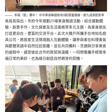
幸福「廚」備中！ 中市單身聯誼助攻18對甜蜜連線，創九成高配對率
吳局長指出，市府今年規劃25場單身聯誼活動，結合運動體
驗、創意手作、文化探索及生活風格等多元主題，為單身朋友
打造更自在、豐富的交流平台。此次大雅戶所攜手在地知名廚
具公司，將居家生活情境融入互動體驗，讓參與者在料理香氣
與歡聲笑語中自然拉近距離，並在共同備料、烹調與分享美食
的過程中，感受彼此合作的默契與溫暖，一同想像攜手經營幸
福日常的美好，也為緣分創造自然萌芽的契機。