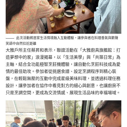
此次活動將居家生活情境融入互動體驗，讓參與者在料理香氣與歡聲
笑語中自然拉近距離
大雅戶所主任蔡昇和表示，聯誼活動在「大雅廚具旗艦館：打
造夢想中的家」浪漫揭幕，以「生活美學」與「共築日常」為
主軸，結合全功能極智烹飪機體驗，讓自動化烹飪科技成為愛
情的最佳助攻。參加者從挑選食譜、設定烹調程序到精心裝
盤，在輕鬆無壓的互動中完成星級美味料理，並透過料理任務
設計，讓參加者在協作中看見對方的細心與創意，也讓廚房不
只是烹調空間，更成為交流情感、展現生活品味的幸福場域。