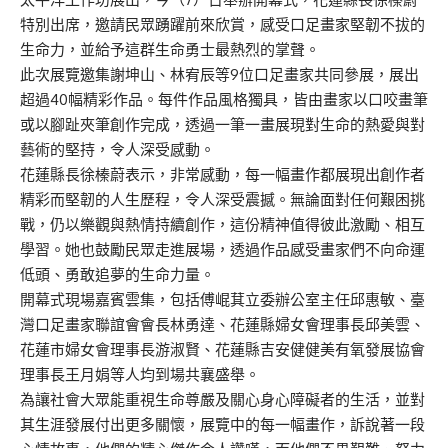
特別出席，邀請民眾踴躍前來欣賞，感受口足畫家堅韌不拔的
生命力，並給予這群生命勇士最熱烈的掌聲。
此次展覽邀集謝坤山、林宥辰等9位口足畫家共同參展，展出
超過40幅精彩作品。每件作品風格獨具，皆由畫家以口咬畫筆
或以腳趾夾筆創作完成，透過一筆一畫展現對生命的熱愛與對
藝術的堅持，令人深受感動。
花蓮縣長徐榛蔚表示，非常感動，每一幅畫作都展現出創作者
精彩而堅韌的人生歷程，令人深受震撼。無論面對任何艱困挑
戰，仍以樂觀與熱情持續創作，這份精神值得彼此激勵、相互
學習。她也鼓勵民眾走進展場，透過作品感受畫家們不向命運
低頭、勇敢追夢的生命力量。
開幕式現場嘉賓雲集，包括傅崐萁立委辦公室主任邱惠敏、臺
灣口足畫家聯誼會會長林勇達、花蓮縣婦女會理事長邱美雲、
花蓮市婦女會理事長游淑賢、花蓮縣吉安健健美有氧發展協會
理事長王月娟等人均到場共襄盛舉。
為讓社會大眾能重視生命尊嚴及關心身心障礙者的生活，並對
其生涯發展付出更多關懷，展覽中的每一幅畫作，訴說著一段