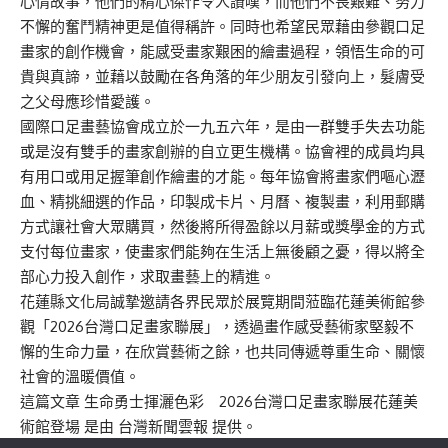
心情故事，他們的精心傑作令人讚嘆，而他們不畏艱難、努力
不懈的奮鬥精神更是值得稱許。同時也希望民眾藉由參觀口足
畫家的創作機會，能感受畫家艱困的繪畫過程，領悟生命的可
貴與真諦，並藉以鼓勵在各角落的年少朋友引發向上，髮膚受
之父母應珍惜愛護。
國際口足畫藝協會成立於一九五六年，是由一群雙手失去功能
或是沒有雙手的畫家創辦的自立更生機構。協會裡的成員均具
有用口或用足握筆創作繪畫的才能。每年協會將畫家們嘔心瀝
血、精挑細選的作品，印製成卡片、月曆、複製畫，利用郵購
方式讓社會大眾購買，然後將所得盈餘以月薪或獎學金的方式
支付每位畫家，使畫家們能夠在生活上無後顧之憂，得以將全
部心力投入創作，求取畫藝上的精進。
花蓮縣文化局誠摯邀請各界民眾於展覽期間蒞臨花蓮美術館參
觀「2026台灣口足畫家聯展」，透過畫作感受藝術家堅毅不
懈的生命力量，在欣賞藝術之餘，也共同傳遞尊重生命、關懷
社會的溫暖價值。
這篇文章
生命勇士揮灑色彩 2026台灣口足畫家聯展花蓮美
術館登場
是由
台灣新聞雲報
提供。