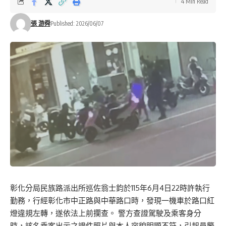
4 Min Read
張 游舜
Published: 2026/06/07
彰化分局民族路派出所巡佐翁士鈞於115年6月4日22時許執行
勤務，行經彰化市中正路與中華路口時，發現一機車於路口紅
燈違規左轉，遂依法上前攔查。 警方查證駕駛及乘客身分
時，該名乘客出示之證件照片與本人容貌明顯不符，引起員警