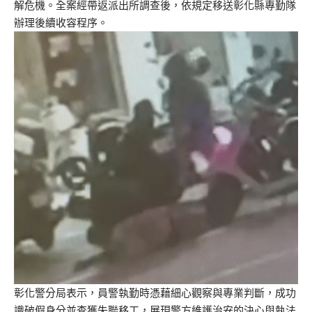
解危機。全案經帶返派出所調查後，依規定移送彰化縣專勤隊
辦理後續收容程序。
彰化警分局表示，員警執勤時憑藉細心觀察與專業判斷，成功
識破假身分並查獲失聯移工，展現警方維護治安的決心與執法