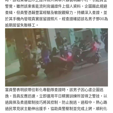
警覺。雖然該乘客能流利背誦證件上個人資料，企圖藉此規避
查緝，但員警憑藉豐富經驗及敏銳觀察力，持續深入查證，並
於其手機內發現真實居留證照片，經查證確認該名男子鄧00為
逾期居留失聯移工。
當員警表明欲帶往彰化專勤隊查證時，該男子因心虛企圖逃
逸，翁員反應迅速，立即運用平日精實訓練所習得之警技，以
過肩摔及柔道壓制技巧將其控制，防止脫逃。過程中，熱心路
過民眾見狀主動伸出援手，協助員警壓制並完成上銬，順利化