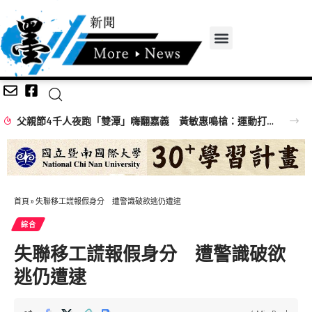
父親節4千人夜跑「雙潭」嗨翻嘉義 黃敏惠鳴槍：運動打造幸福城市
首頁
»
失聯移工謊報假身分 遭警識破欲逃仍遭逮
綜合
失聯移工謊報假身分 遭警識破欲
逃仍遭逮