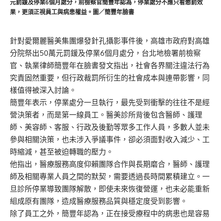
元罰鍰及停業6個月處分，前檢察官簡豐年認為，停業處分不應只看懲罰效
果，更須正視員工與病患權益。圖／簡豐年臉書
針對愛爾麗醫美集團爆發針孔攝影事件後，高雄市政府對高雄
分院祭出50萬元罰鍰及停業6個月處分，台北地檢署前檢察
官、執業律師簡豐年在臉書發文指出，社會各界關注違法行為
究責固然重要，但行政裁罰所衍生的社會成本與連帶影響，同
樣值得被深入討論。
簡豐年表示，停業處分一旦執行，最先受到衝擊的往往不是經
營決策者，而是第一線員工。醫美診所背後包含醫師、護理
師、美容師、客服、行政及後勤等眾多工作人員，多數人並未
參與相關決策，也未涉入爭議事件，卻必須面對收入減少、工
時縮減，甚至被迫轉職的壓力。
他指出，醫療服務高度仰賴團隊合作與長期磨合，醫師、護理
師及相關專業人員之間的默契，需要透過長時間累積建立。一
旦診所停業導致團隊解散，即使未來恢復營運，也未必能重新
組成原有團隊，造成醫療服務品質與穩定度受到影響。
除了員工之外，簡豐年認為，正在接受療程中的病患也是容易