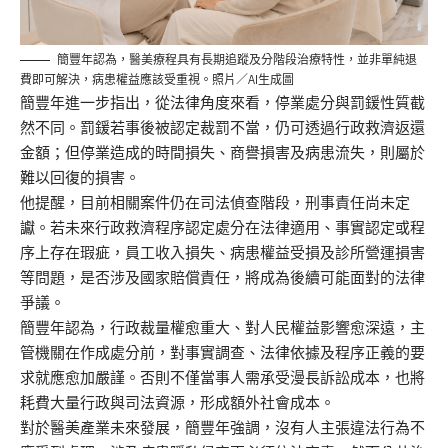
簡豐年認為，醫美療程具有長期追蹤及分階段治療特性，並非單純退
費即可解決，病患權益應該受重視。照片／AI生成圖
簡豐年進一步指出，從法律角度來看，停業處分與罰鍰性質截
然不同。罰鍰若事後被認定裁罰不當，仍可透過行政救濟返還
金額；但停業造成的時間損失、商譽損害及病患流失，則屬於
難以回復的損害。
他提醒，目前相關案件仍在司法偵查階段，刑事責任尚未定
讞。若未來行政救濟程序認定處分在法律適用、事實認定或程
序上存在瑕疵，員工收入損失、病患權益受損及診所營運損害
等問題，是否涉及國家賠償責任，將成為後續可能面對的法律
爭議。
簡豐年認為，行政裁量權愈重大、對人民權益影響愈深遠，主
管機關在作成處分前，對事實調查、法律依據及程序正義的要
求就應愈加嚴謹。否則不僅當事人需承受漫長訴訟成本，也將
耗費大量行政與司法資源，形成額外社會成本。
對於醫美產業未來發展，簡豐年強調，沒有人主張違法行為不