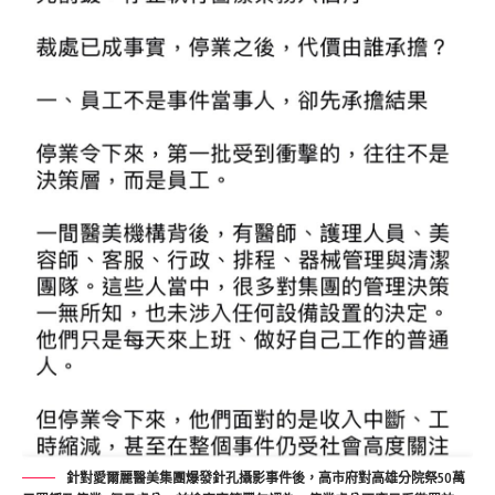
針對愛爾麗醫美集團爆發針孔攝影事件後，高市府對高雄分院祭50萬