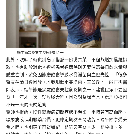
端午節是腎友失控危險期之一
此外，
吃粽子時也別忘了搭配一份燙青菜，不但能增加纖維攝
取，也有助
於
消化。透析患者
過節時
則更要注意每日飲
水量與
體重控制，避免因節慶飲食導致水分滯留與血壓失控。「
很多
腎
友在
節日後回診，
才發現
體重暴增兩、三
公
斤。」顏正杰醫
師表示，端午節
是腎友飲食失控
危險
期
之一
，建議民眾不要因
為「一年才一次」就放縱大吃，因為對腎臟而言，
處理
負擔可
不
是
一天
兩天就足夠
。
醫師也提醒，慢性腎臟病初期症狀不明顯，平時若有高血壓、
糖尿病或長期服藥習慣，更應定期
檢查腎
功能。端午節享受美
食之餘，也別忘了替腎臟留一點喘息空間。少一點負擔、多一