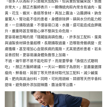
「很多人以為粽子只是糯米加配料，但其實對腎臟來說，負擔
非常大。」顏正杰醫師表示，一顆傳統肉粽內常含有滷肉、蛋
黃、花生、蝦米、香菇等食材，再加上醬油、沾醬調味，鈉含
量驚人。腎功能不佳
的
患者，身體排除鉀、
磷與水分
的
能力較
差，一旦攝取過量，不僅容易口渴、水腫，還可能造成血鉀
飆
升，嚴重時甚至導致心律不整與生命危險。
更容易被忽略的是「隱藏
版
高磷
危機」
，
許多加工配料、蛋黃
與
滷製食
材磷
含量超標
，長期攝取過量，恐導致骨骼病變、皮
膚搔癢，甚至增加心血管疾病
的
風險。
尤其是
透析患者，若未
妥善控制，更容易讓身體負擔雪上加霜。
不過，端午節不是不能吃粽子，而是要學會「換個方式
聰明
吃」。顏正杰醫師建議，一
天
以一顆粽子為原則，並盡量選擇
瘦肉、鮮香
菇、
蒟蒻
丁等天然食材取代加工配料，減少鹹蛋
黃、肥肉與高
油炒料
。同時，可
利用胡椒、蒜頭等
天然辛
香料
提味，避免額外添加甜辣醬、醬
油膏等
沾醬
。