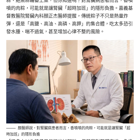
粽
、鮑魚
粽
輪番上桌，但你知道嗎？對腎臟病患者而言，香噴
噴的肉粽，可能就是讓腎臟「超時加班」的隱形負擔。嘉義基
督教醫院腎臟內科顏正杰醫師提醒，傳統粽子不只是熱量炸
彈，
還
是「高鹽、高油、高磷、高鉀」
的
集合體，吃
太多恐引
發
水腫、喘不過氣，甚至增加心律不整
的
風險。
顏醫師說，對腎臟病患者而言，香噴噴的肉粽，可能就是讓腎臟「超
時加班」的隱形負擔