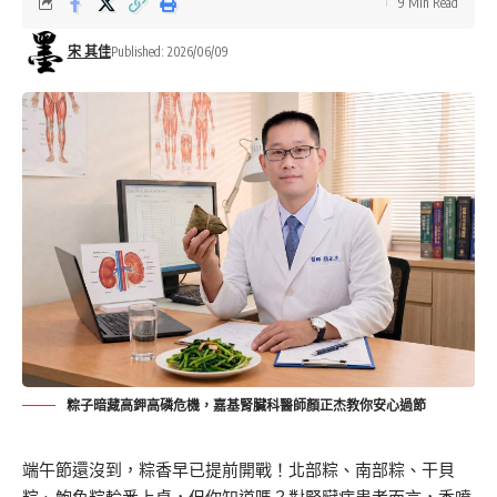
9 Min Read
宋 其佳
Published: 2026/06/09
粽子暗藏高鉀高磷危機，嘉基腎臟科醫師顏正杰教你安心過節
端午節還沒到，
粽
香早已提前開戰！北部
粽
、南部
粽
、干貝