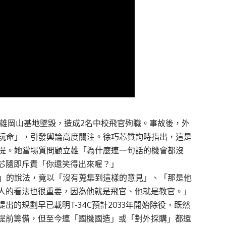
日在高雄岡山基地墜毀，造成2名中校飛官殉職。事故後，外
在玩命」，引發輿論高度關注。徐巧芯質詢時指出，這是
未提。她當場質問顧立雄「為什麼連一句話的機會都沒
芯隨即斥責「你還笑得出來喔？」
命」的說法，竟以「沒有蒐集到這樣的意見」、「那是他
人的看法也很重要，因為他就是飛官、他就是教官。」
的規劃早已載明T-34C預計2033年開始除役，既然
提前籌備，但至今連「國機國造」或「對外採購」都還