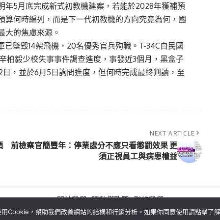
年5月底完成新式初教機建案，若能於2028年獲補預
預算何時編列，而是下一代初教機的方向究竟為何，國
最大的焦慮來源。
已墜毀14架飛機，20名優秀官兵殉職。T-34C自民國
關切辛柏毅少校失事事件調查進度，事發近3個月，黑盒子
2日，並於6月5日詢問進度，但何時完成最終判讀，至
NEXT ARTICLE
領
前檢察官簡豐年：停業處分不應只看懲罰效果 更
須正視員工與病患權益
關於我們
隱私權政策
聯絡我們
用Cookie，幫助我們改善網站的結構和行銷分析。如果你同意使用請點擊了
Copyright©MORE News