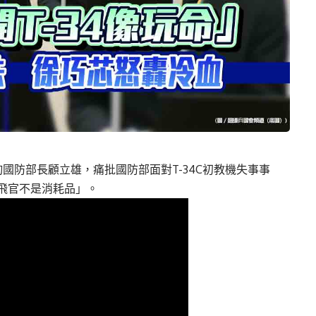
國防部長顧立雄，痛批國防部面對T-34C初教機失事事
飛官不是消耗品」。