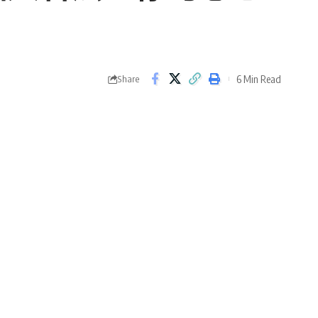
6 Min Read
Share