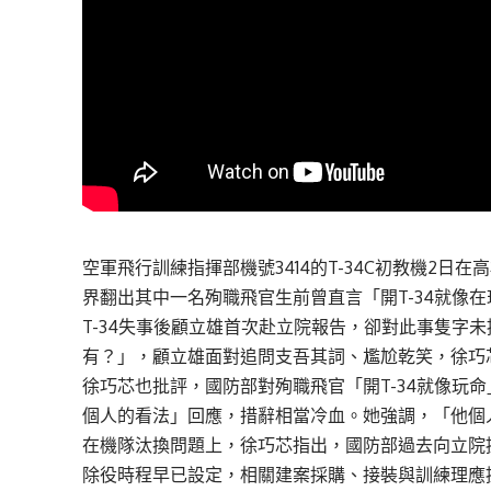
空軍飛行訓練指揮部機號3414的T-34C初教機2
界翻出其中一名殉職飛官生前曾直言「開T-34就像
T-34失事後顧立雄首次赴立院報告，卻對此事隻字
有？」，顧立雄面對追問支吾其詞、尷尬乾笑，徐巧
徐巧芯也批評，國防部對殉職飛官「開T-34就像玩
個人的看法」回應，措辭相當冷血。她強調，「他個
在機隊汰換問題上，徐巧芯指出，國防部過去向立院提出
除役時程早已設定，相關建案採購、接裝與訓練理應