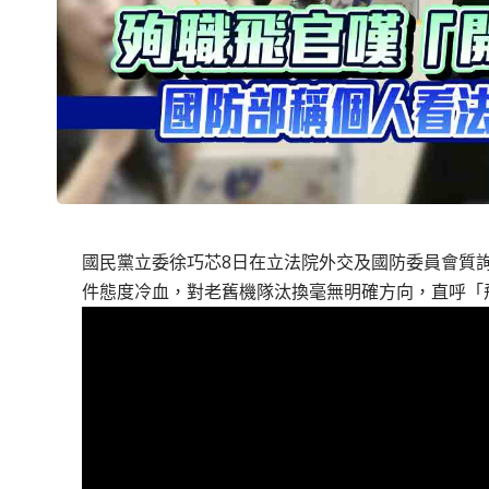
國民黨立委徐巧芯8日在立法院外交及國防委員會質詢
件態度冷血，對老舊機隊汰換毫無明確方向，直呼「