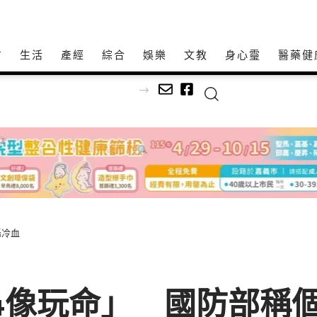
方
生活
產經
綜合
娛樂
文教
身心𩆜
醫藥健
足球
轟冷血
34像玩命」 國防部稱