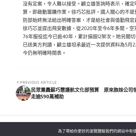
沒有定案，令人難以接受。顧立雄答詢時表示，確定明
算，即啟動籌購作業。徐巧芯批評，國人關心的不是
防部始終無法給出明確答案，才是給社會與值勤飛官
徐巧芯並提出飛安數據，從2020年至今6年多間，空軍
76年服役迄今已逾40年，累計損毀12架次。她另
已送美方判讀，顧立雄坦承最近一次提供資料為5月2
今仍無明確時間表。
PREVIOUS ARTICLE
民眾黨轟蘇巧慧護航文化部預算 原來胞妹公司
走逾590萬補助
為了帶給你更好的瀏覽體驗我們的網站中有使