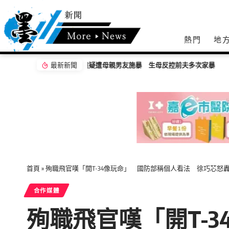
熱門
地
最新新聞
嘉義無人機競賽登場 73隊挑戰穿越賽與無人機
首頁
»
殉職飛官嘆「開T-34像玩命」 國防部稱個人看法 徐巧芯怒
合作媒體
殉職飛官嘆「開T-