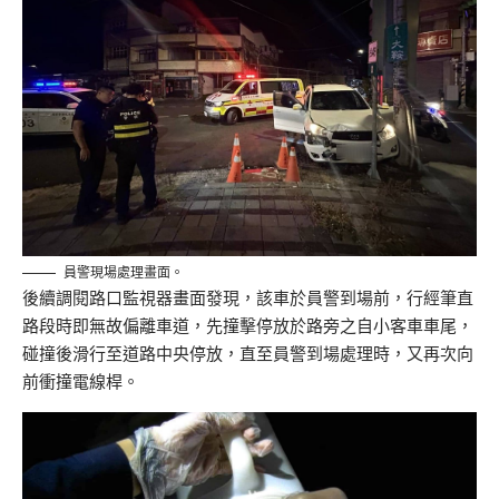
員警現場處理畫面。
後續調閱路口監視器畫面發現，該車於員警到場前，行經筆直
路段時即無故偏離車道，先撞擊停放於路旁之自小客車車尾，
碰撞後滑行至道路中央停放，直至員警到場處理時，又再次向
前衝撞電線桿。