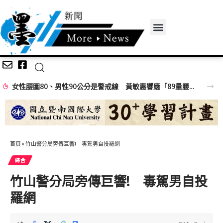
女性腰圍80、男性90公分是警戒線 黃敏惠響應「89量腰日」籲做好健康ACE
首頁
»
竹山警分局旁傳巨響! 毒駕男自投羅網
綜合
竹山警分局旁傳巨響! 毒駕男自投
羅網