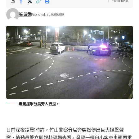
8 Min Read
張 游舜
Published: 2026/06/09
毒駕撞擊分局旁人行道。
日前深夜凌晨1時許，竹山警察分局旁突然傳出巨大撞擊聲
響，值勤員警立即趕赴現場查看，發現一輛自小客車車頭嚴重