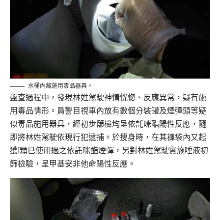
水桶內藏施用毒品器具。
盤查過程中，發現林姓駕駛神情恍惚、反應異常，疑有施
用毒品情形。員警目視車內放有數個分裝罐及煙彈頭等疑
似毒品施用器具，經初步篩檢均呈依託咪酯陽性反應，隨
即將林姓駕駛依現行犯逮捕。於搜身時，在其褲袋內又起
獲1顆已使用過之依託咪酯煙彈，另對林姓駕駛實施唾液初
篩檢驗，呈甲基安非他命陽性反應。