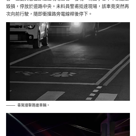
毀損，停放於道路中央。未料員警甫抵達現場，該車竟突然再
次向前行駛，隨即衝撞路旁電線桿後停下。
毒駕撞擊路邊車輛。