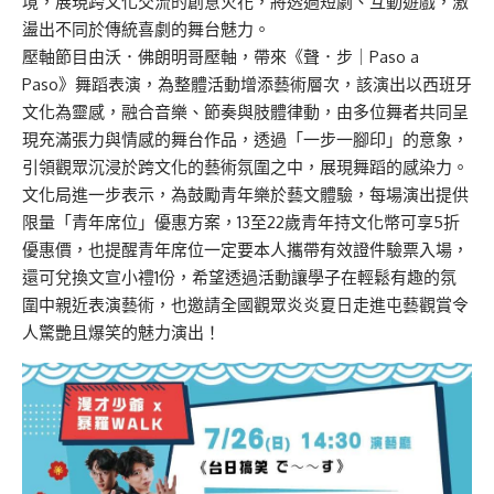
境，展現跨文化交流的創意火花，將透過短劇、互動遊戲，激
盪出不同於傳統喜劇的舞台魅力。
壓軸節目由沃．佛朗明哥壓軸，帶來《聲．步｜Paso a
Paso》舞蹈表演，為整體活動增添藝術層次，該演出以西班牙
文化為靈感，融合音樂、節奏與肢體律動，由多位舞者共同呈
現充滿張力與情感的舞台作品，透過「一步一腳印」的意象，
引領觀眾沉浸於跨文化的藝術氛圍之中，展現舞蹈的感染力。
文化局進一步表示，為鼓勵青年樂於藝文體驗，每場演出提供
限量「青年席位」優惠方案，13至22歲青年持文化幣可享5折
優惠價，也提醒青年席位一定要本人攜帶有效證件驗票入場，
還可兌換文宣小禮1份，希望透過活動讓學子在輕鬆有趣的氛
圍中親近表演藝術，也邀請全國觀眾炎炎夏日走進屯藝觀賞令
人驚艷且爆笑的魅力演出！