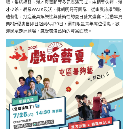
場，集結相聲、漫才與舞蹈等多元表演形式，由相聲失控、漫
才少爺、暴羅WALK及沃．佛朗明哥等團隊，從幽默詼諧到肢
體藝術，打造兼具娛樂性與藝術性的夏日藝文盛宴。活動早鳥
票8折優惠自即日起到6月30日，還有限量青年席位優惠，歡
迎民眾走進劇場，感受表演藝術的豐富面貌。