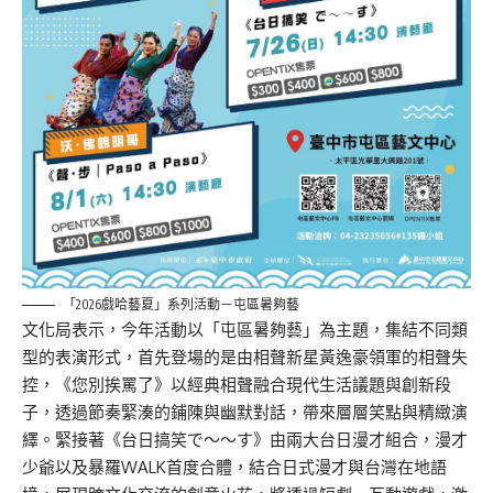
「2026戲哈藝夏」系列活動－屯區暑夠藝
文化局表示，今年活動以「屯區暑夠藝」為主題，集結不同類
型的表演形式，首先登場的是由相聲新星黃逸豪領軍的相聲失
控，《您別挨罵了》以經典相聲融合現代生活議題與創新段
子，透過節奏緊湊的鋪陳與幽默對話，帶來層層笑點與精緻演
繹。緊接著《台日搞笑で～～す》由兩大台日漫才組合，漫才
少爺以及暴羅WALK首度合體，結合日式漫才與台灣在地語