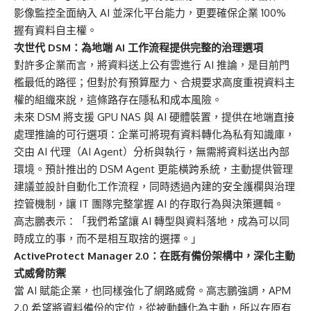
影像監控全面納入 AI 並深化平台能力，更要確保企業 100%
握有資料自主權。
次世代 DSM：為地端 AI 工作流程提供完整的治理選項
對許多企業而言，將資料送上公有雲進行 AI 推論，是目前門
檻最低的路徑；但對於有預算壓力、合規要求高度重視資料主
權的組織來說，這條路存在隱私和成本風險。
未來 DSM 將支援 GPU NAS 與 AI 硬體裝置，提供在地端直接
處理推論的可行選項：企業可將現有資料轉化為私有知識庫，
交由 AI 代理（AI Agent）分析與執行，無需將資料送出內部
環境。預計推出的 DSM Agent 更能橫跨系統，主動提供管理
建議並設計自動化工作流程，同時透過內建的安全護欄與治理
控管機制，讓 IT 團隊完整掌握 AI 的存取行為與決策邏輯。
高志鵬表示：「我們希望讓 AI 轉型與資料落地，成為可以同
時成立的事，而不是相互取捨的選擇。」
ActiveProtect Manager 2.0：在既有備份架構中，深化主動
式威脅防禦
當 AI 賦能企業，也同樣強化了網路威脅。高志鵬強調，APM
2.0 希望將資料備份的定位，從被動轉化為主動，所以在原有