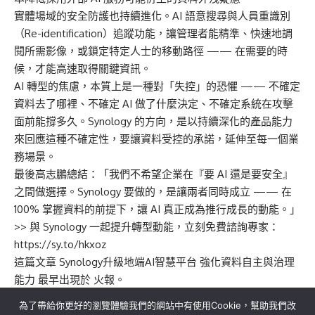
實體場域的安全防護也持續進化。AI 語意搜尋與人員重識別
（Re-identification）追蹤功能，讓管理者能精準、快速地調
閱所需影像，或鎖定特定人士的移動路徑 —— 在需要的時
候，才能高速取得關鍵資訊。
AI 轉型的焦慮，本質上是一種對「失控」的恐懼 —— 不確定
資料去了哪裡、不確定 AI 做了什麼決定、不確定系統在攻擊
面前能撐多久。Synology 的方向，是以持續深化的產品能力
來回應這種不確定性，要讓資料受控的承諾，延伸至每一個業
務場景。
最後高志鵬總結：「我們不希望企業在『要 AI 還是要安全』
之間做選擇。Synology 要做的，是讓兩者同時成立 —— 在
100% 掌握資料的前提下，讓 AI 真正成為推行成長的動能。」
>> 與 Synology 一起提升轉型動能，立刻免費諮詢專家：
https://sy.to/hkxoz
這篇文章
Synology升級地端AI智慧平台 強化資料自主與治理
能力
最早出現於
火報
。
為了帶給你更好的瀏覽體驗我們的網站中有使用Cookie，幫助我們改