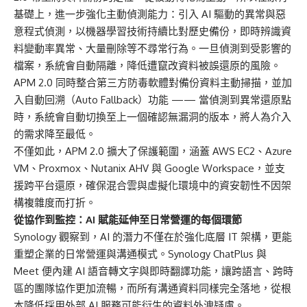
基礎上，進一步強化主動偵測能力：引入 AI 驅動的異常與惡
意程式偵測，以機器學習技術持續比對歷史備份，即時辨識資
料變動率異常、大量刪除等不尋常行為。一旦偵測到受影響的
檔案，系統會自動隔離，降低遭竄改資料被誤還原的風險。
APM 2.0 同時整合第三方防毒軟體對備份資料主動掃描，並加
入自動回溯（Auto Fallback）功能 —— 當偵測到異常還原點
時，系統會自動切換至上一個確認無漏洞的版本，將人為介入
的需求降至最低。
不僅如此，APM 2.0 擴大了保護範圍，涵蓋 AWS EC2、Azure
VM、Proxmox、Nutanix AHV 與 Google Workspace，並支
援跨平台還原，確保混合雲與虛擬化環境中的資安韌性不因架
構複雜度而打折。
從協作到監控：AI 賦能延伸至日常營運的每個環節
Synology 觀察到，AI 的潛力不僅在於強化底層 IT 架構，更能
重塑企業的日常營運與溝通模式。Synology ChatPlus 與
Meet 便內建 AI 語音轉文字與即時翻譯功能，讓跨語言、跨時
區的團隊協作更加流暢，而所有溝通資料同樣完全落地，從根
本降低採用外部 AI 服務可能衍生的資料外洩疑慮。