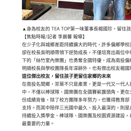
▲身為校友的 TEA TOP第一味董事長楊國珍，留住
【焦點時報/記者 李晨馨 報導】
在少子化與城鄉差距持續擴大的時代，許多偏鄉學校
卻在校長吳明順帶領下逆勢成長，不僅培育出兩位中
下的「絲竹室內樂團」也勇奪全國特優，成為南投偏
明順校長與學校團隊長年深耕外，也有傑出校友楊國
這位傑出校友，留住孩子更留住家鄉的未來
在南投名間鄉，茶葉不只是產業，更是一代又一代人
中，不僅以棒球隊、國樂團在全國賽嶄露頭角，更在
份成績背後，除了校方團隊多年努力，也獲得教育部
支持。而其中陪伴三光國中最久、投入最深的，則是身為
持續投入獎學金、棒球隊、國樂團及校園資源建設，
最重要的力量。