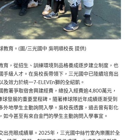
育。(圖/三光國中 吳明順校長 提供)
球教育，從招生、訓練環境到品格養成逐步建立制度，也
國手級人才。在吳校長帶領下，三光國中已陸續培育出
效力於統一7-ELEVEn獅的全紹凱。
教署爭取宿舍興建經費，總投入經費逾4,800萬元，
中棒球發展的重要里程碑。隨著棒球隊近年成績逐漸受到
多外地學生主動詢問入學。吳校長透露，過去曾有彰化
，如今甚至有來自金門的學生主動詢問入學事宜。
出亮眼成績單。2025年，三光國中絲竹室內樂團於全