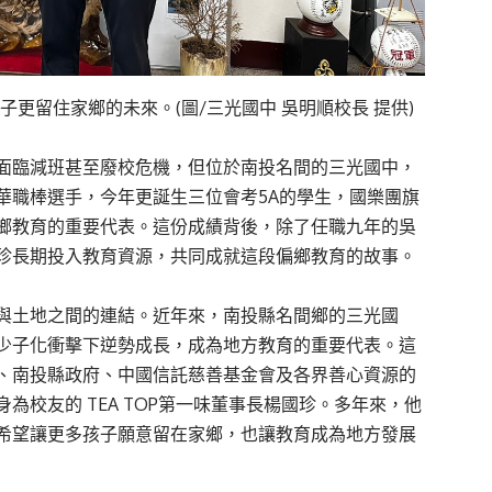
孩子更留住家鄉的未來。(圖/三光國中 吳明順校長 提供)
面臨減班甚至廢校危機，但位於南投名間的三光國中，
華職棒選手，今年更誕生三位會考5A的學生，國樂團旗
鄉教育的重要代表。這份成績背後，除了任職九年的吳
珍長期投入教育資源，共同成就這段偏鄉教育的故事。
與土地之間的連結。近年來，南投縣名間鄉的三光國
少子化衝擊下逆勢成長，成為地方教育的重要代表。這
、南投縣政府、中國信託慈善基金會及各界善心資源的
校友的 TEA TOP第一味董事長楊國珍。多年來，他
希望讓更多孩子願意留在家鄉，也讓教育成為地方發展