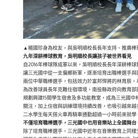
▲楊國珍身為校友，與吳明順校長長年支持、推廣棒球教
九年深耕棒球教育，吳明順校長讓孩子被世界看見
自2016年棒球隊成軍以來，吳明順校長長年深耕棒
讓三光國中從一支偏鄉新軍，逐漸培育出職棒選手與
兩位中華職棒選手，包括效力於富邦悍將的林育辰，以及
為改善球員長年克難住宿環境，南投縣政府向教育部國
規劃興建15間學生宿舍及多功能教室，成為三光國
關注，加上住宿與訓練環境持續改善，也吸引越來越
二水學生每天搭火車再騎車通勤超過一小時前來就學
不僅培育職棒選手，三光國中也用音樂站上全國舞台
除了培育職棒選手，三光國中近年在音樂教育上同樣交