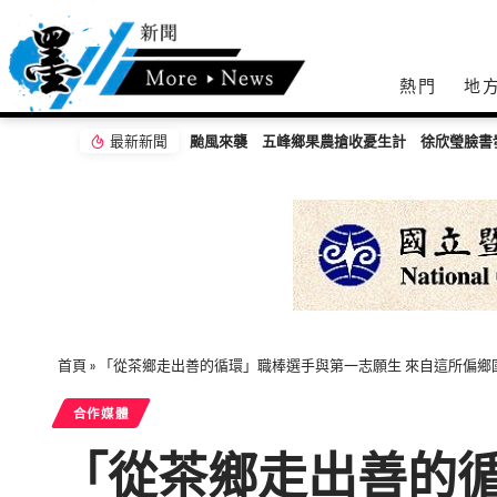
熱門
地
最新新聞
首頁
»
「從茶鄉走出善的循環」職棒選手與第一志願生 來自這所偏鄉
合作媒體
「從茶鄉走出善的循