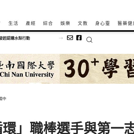
方
生活
產經
綜合
娛樂
文教
身心𩆜
醫藥健
中國人體工程學研究院發布全球健康倡議 推動「大健康、大養生、大防疫」新生活系統
國中
環」職棒選手與第一志