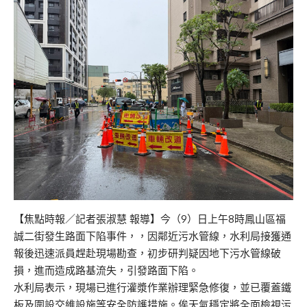
【焦點時報／記者張淑慧 報導】今（9）日上午8時鳳山區福
誠二街發生路面下陷事件，，因鄰近污水管線，水利局接獲通
報後迅速派員趕赴現場勘查，初步研判疑因地下污水管線破
損，進而造成路基流失，引發路面下陷。
水利局表示，現場已進行灌漿作業辦理緊急修復，並已覆蓋鐵
板及圍設交維設施等安全防護措施。俟天氣穩定將全面檢視污