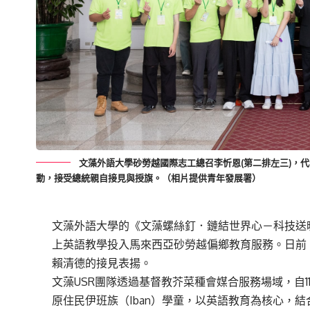
文藻外語大學砂勞越國際志工總召李忻恩(第二排左三)，代
動，接受總統親自接見與授旗。（相片提供青年發展署）
文藻外語大學
的
《文藻螺絲釘．鏈結世界心－科技送
上英語教學投入馬來西亞砂勞越偏鄉教育服務
。日前
賴清德的接見表揚。
文藻
USR
團隊透過
基督教芥菜種會媒合服務場域，自
1
原住民
伊班族
（
Iban
）
學童
，
以英語教育為核心，結