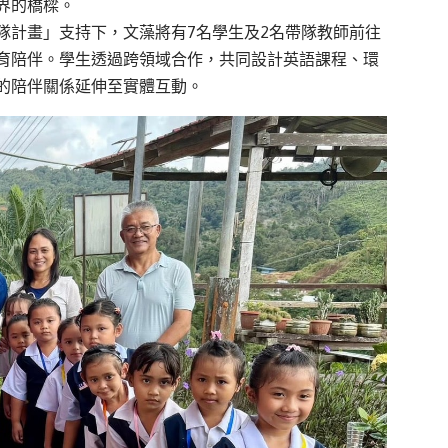
界的橋
樑
。
隊計畫」
支持下
，
文藻
將有
7
名
學生
及
2
名帶隊教師
前往
育
陪伴。學生透過跨領域合作，共同設計英語課程、環
的陪伴關係延伸至實體互動。