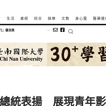
方
生活
產經
綜合
娛樂
文教
身心𩆜
醫藥健
受總統表揚 展現青年