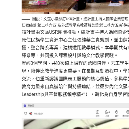
圖説：文藻小螺絲釘USR計畫，總計畫主持人國際企業管理
任張純華(第二排左四)及外語教學系教師藍美華(第二排左五)前
該
計畫由
文藻
USR
團隊
推動，總計畫主持人為國際企
原
住民
族學生
資
源
中心
主任
張純華主責規劃，
並
由翻
援，整合跨系專業
，
建構遠距教學模式。
本
學期
共有
譯系
等，共同投入課程設計
與跨文化
教學實踐
。
歷
經
3
個學期、共
1
8
次線上課程的跨國陪伴，志工
學
現，陪伴比
教學
進度更重要。在長期互動過程中，學
交流，也重新
認識
國際志工服務的核心價值。參與學
教育力量來自真誠陪伴與持續連結，並
逐步
內化文藻
Leadership
具基督服務領導精神
），轉化為自身學習