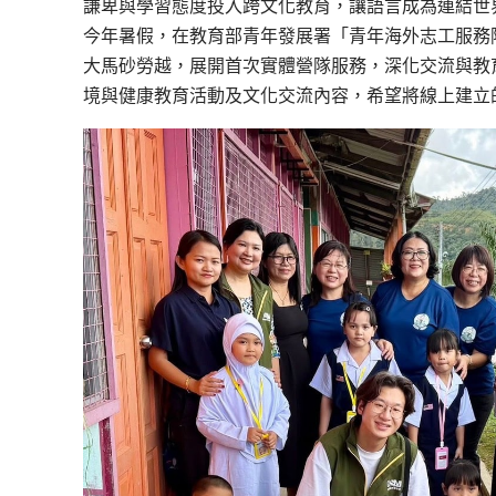
謙卑與學習態度投入跨文化教育，讓語言成為連結世
今年
暑假，
在
教育部青年發展署「青年海外志工服務
大馬
砂勞越
，展開
首次
實體營隊服務，深化交流與
教
境與健康教育活動及文化交流內容，希望將線上建立