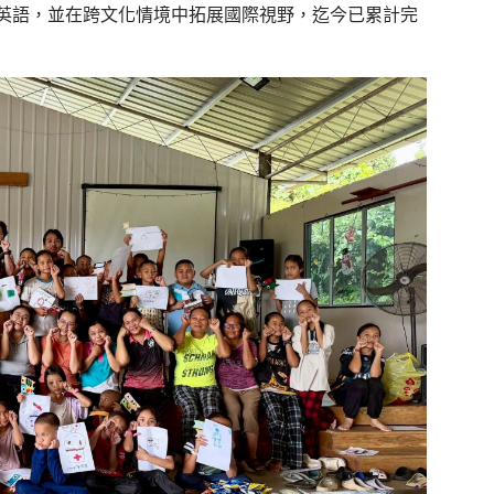
英語
，
並
在跨文化情境中
拓展國際視野
，
迄今已
累計完