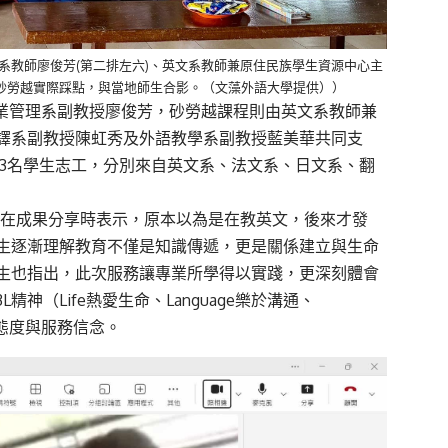
系教師廖俊芳(第二排左六)、英文系教師兼原住民族學生資源中心主
往砂勞越實際踩點，與當地師生合影。（文藻外語大學提供））
業管理系
副教授
廖俊芳，砂勞越課程
則
由英文系
教師兼
譯系
副教授
陳虹秀及外語教學系
副教授
藍美華共同支
13
名
學生志工，
分別
來自英文系、法文系、日文系、翻
生
在成果分享時表示，原本以為是在教英文，後來才發
生逐漸
理解
教育不僅是知識傳遞，更是關係建立與生命
生也指出，此次服務讓專業所學得以實踐，更深刻
體會
3L
精神（
L
if
e
熱愛生命
、
L
anguage
樂於溝通、
態度與服務信念。