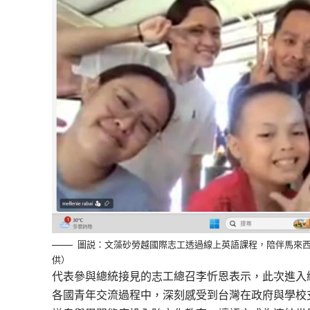
圖説：文藻砂勞越國際志工透過線上英語課程，陪伴馬來
供）
代表
參與總統接見的
志工
總召李忻恩表示，此次進入
各國青年交流過程中，
深刻感受到台灣在政府與學校