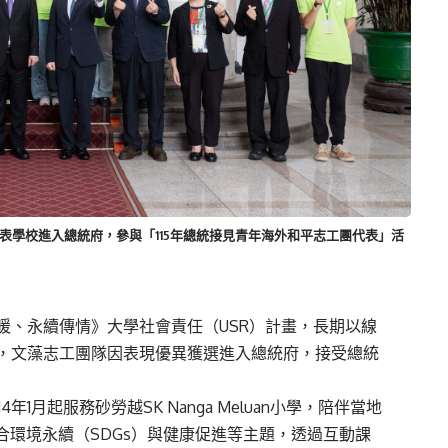
表學校進入總統府，參與「115年總統接見青年海外和平志工團代表」活
暖、永續傳情》大學社會責任（
USR
）計畫，
長期以線
，文藻志工團隊因表現優異獲選進入總統府，接受總統
14
年
1
月起服務砂勞越
SK Nanga Meluan
小學，
陪伴當地
合環境永續（
SDGs
）與健康促進
等
主題，透過互動課