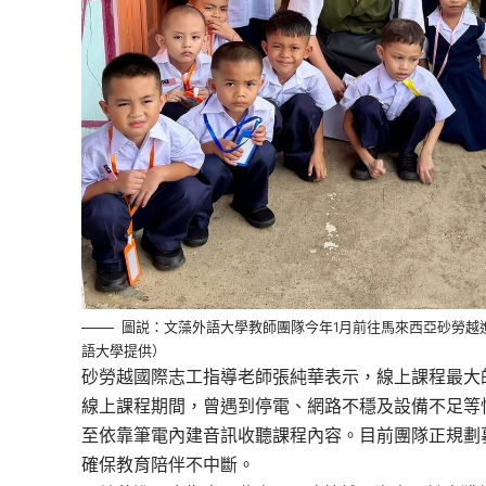
圖説：文藻外語大學教師團隊今年1月前往馬來西亞砂勞越
語大學提供）
砂勞越國際志工指導老師張純華
表示
，
線上課程最大
線上課程期間，曾遇到停電、
網路不穩及
設備不足等
至依靠筆電內建
音訊
收聽課程內容。
目前
團隊正規劃
確保教育陪伴
不中斷。