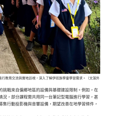
進行教育交流與實地訪視，深入了解伊班族學童學習需求。（文藻外
的
挑戰來自偏鄉地區的設備與基礎
建設
限制。
例如，
在
情況，
部分課程
需共
用同一
台筆記型電腦
進行學習
，甚
募集行動投影機與音響設備，
期
望改善
在
地學習
條件
，