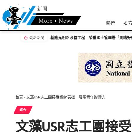
熱門
地
最新新聞
「馬路好行」優良獎
首頁
»
文藻USR志工團接受總統表揚 展現青年影響力
綜合
文藻USR志工團接