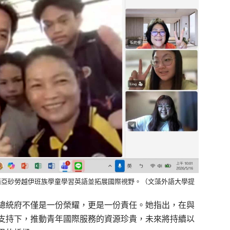
西亞砂勞越伊班族學童學習英語並拓展國際視野。（文藻外語大學提
總統府不僅是
一份
榮耀，更是一份責任。她指出
，在與
支持下
，
推動青年
國際服務的資源
珍貴
，未來將持續以