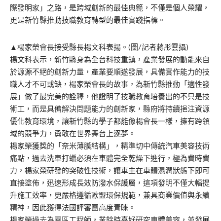
際發明家」之路，是跨域創新的最佳典範，不僅是個人榮耀，
更是新竹縣推動技職教育轉型的最佳實踐指標。
▲楊家榮會長接受縣長楊文科表揚。(圖/記者蔣彤雲攝)
楊文科表示，新竹縣身為全台科技重鎮，產業發展的動能來自
於源源不絕的創新力量，產業要順遂發展，具備實作能力的技
職人才不可或缺，楊家榮會長的故事，為新竹縣推動「適性發
展」做了最完美的詮釋，他證明了技職教育培養出的不只是技
術工，而是具備解決問題能力的創新家，縣府將持續挹注資源
優化教育環境，讓新竹縣的學子都能像楊會長一樣，擁有跨領
域的競爭力，勇敢在世界舞台上逐夢。
楊家榮獲獎的「奈米薄膜結構」，精準切中傳統汽車美容技術
痛點，過去洗車打蠟必須在車體完全乾燥下進行，極為費時費
力，楊家榮研發的突破性技術，讓車主在車體濕潤狀態下即可
直接塗佈，迅速形成長效防潑水保護層，這項發明不僅大幅提
升施工效率，更嚴格遵循歐盟環保規範，兼具商業價值與永續
精神，因此獲得法國評審團高度青睞。
楊家榮過去為園區工程師，業餘時喜好研究車體美容，並發展