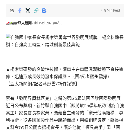
8 Min Read
亞太新聞
Published: 2026/06/09
▲楊家榮研發的突破性技術，讓車主在車體濕潤狀態下直接塗
佈，迅速形成長效防潑水保護層。 (圖/記者蔣彤雲攝)
【亞太新聞網/記者蔣彤雲/新竹報導】
素有「發明界奧林匹克」之稱的第125屆法國巴黎國際發明展
近日公布獎項，新竹縣自強國中（即將於115學年度改制為自強
高工）家長會長楊家榮，憑藉自主研發的「奈米薄膜結構」專
利技術，從各國頂尖作品中脫穎而出，榮獲銅牌肯定，縣長楊
文科今(9)日公開表揚楊會長，讚許他從「模具高手」到「國