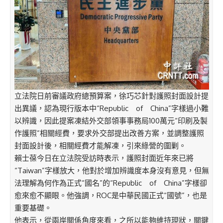
立法院日前審議政府總預算案，徐巧芯針對護照封面設計提
出異議，認為現行版本中“Republic of China”字樣過小難
以辨識，因此提案凍結外交部領事事務局100萬元“印刷及製
作護照”相關經費，要求外交部提出改善方案，並調整護照
封面設計後，相關經費才能解凍，引來綠營的圍剿。
賴士葆今日在立法院受訪時表示，護照封面近年來已將
“Taiwan”字樣放大，他對於增加辨識度本身沒有意見，但無
法理解為何作為正式“國名”的“Republic of China”字樣卻
愈來愈不顯眼。他強調，ROC是中華民國正式“國號”，也是
重要基礎。
他表示，從兩岸關係角度來看，之所以能夠維持現狀，關鍵