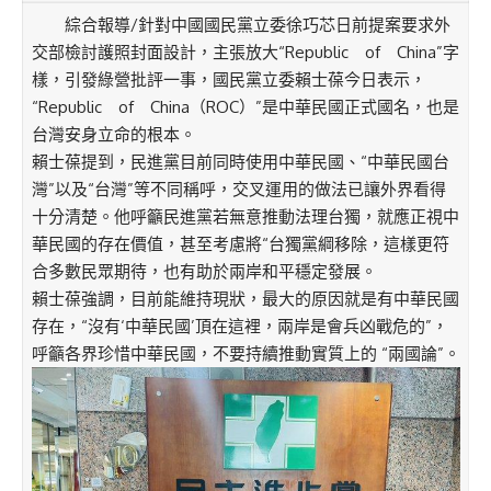
綜合報導/針對中國國民黨立委徐巧芯日前提案要求外
交部檢討護照封面設計，主張放大“Republic of China”字
樣，引發綠營批評一事，國民黨立委賴士葆今日表示，
“Republic of China（ROC）”是中華民國正式國名，也是
台灣安身立命的根本。
賴士葆提到，民進黨目前同時使用中華民國、“中華民國台
灣”以及“台灣”等不同稱呼，交叉運用的做法已讓外界看得
十分清楚。他呼籲民進黨若無意推動法理台獨，就應正視中
華民國的存在價值，甚至考慮將“台獨黨綱移除，這樣更符
合多數民眾期待，也有助於兩岸和平穩定發展。
賴士葆強調，目前能維持現狀，最大的原因就是有中華民國
存在，“沒有‘中華民國’頂在這裡，兩岸是會兵凶戰危的”，
呼籲各界珍惜中華民國，不要持續推動實質上的 “兩國論”。