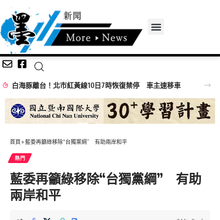
白海豚離台！北市紅黃線10日7時恢復禁停 車主速移車
首頁
»
藍委再籲綠移除“台獨黨綱” 有助兩岸和平
熱門
藍委再籲綠移除“台獨黨綱” 有助
兩岸和平