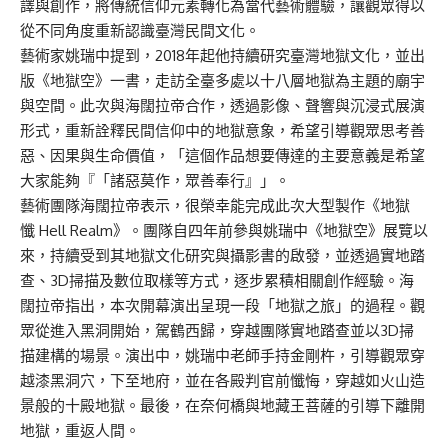
譯與創作，將傳統信仰元素轉化為當代藝術體驗，讓觀眾得以
從不同角度重新認識臺灣民間文化。
藝術家姚瑞中提到，2018年起他持續研究臺灣地獄文化，並出
版《地獄空》一書，走訪全臺多處以十八層地獄為主題的廟宇
與空間。此次與海闊拉帝合作，透過影像、聲響與沉浸式展演
形式，重新詮釋民間信仰中的地獄意象，希望引導觀眾思考善
惡、因果與生命價值，「這個作品想要傳達的主要意義是希望
大家能夠『「諸惡莫作，眾善奉行』」。
藝術團隊海闊拉帝表示，很榮幸能完成此次大型製作《地獄
懺 Hell Realm》。團隊自四年前參與姚瑞中《地獄空》展覽以
來，持續受到其地獄文化研究與攝影書的啟發，並透過實地踏
查、3D掃描及數位取樣等方式，逐步累積相關創作經驗。海
闊拉帝指出，本次開幕演出呈現一段「地獄之旅」的過程。觀
眾從進入黑洞開始，駕鶴西歸，穿越團隊實地踏查並以3D掃
描建構的場景。演出中，姚瑞中老師手持金剛杵，引導觀眾穿
越漆黑洞穴，下至地府，並在各殿判官前懺悔，穿越如火山造
景般的十殿地獄。最後，在奈何橋與地藏王菩薩的引導下離開
地獄，重返人間。