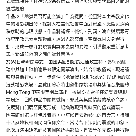
式場域特性，打造介於宗教儀式、劇場展演與當代藝術之間的
觀看經驗。
作品以「地獄是否可能空滅」作為提問，從臺灣本土宗教文化
中的地獄觀出發，探討人在當代社會中面對慾望、恐懼與道德
秩序時的心理狀態。作品將誦經、懺悔、刑罰、渡亡與贖罪等
傳統宗教元素重新轉譯，透過光影交織、空間氛圍與身體行
動，形成一處介於現實與冥界之間的異域，引導觀眾重新思考
罪、慾望與救贖之間的複雜關係。
於(6)日舉辦開幕式，由國美館副館長汪佳政主持，藝術家姚
瑞中與道士陳柏瑜帶來限定開幕演出，結合宗教儀式、現場誦
唸與身體行動，進一步延伸〈地獄懺 Hell Realm〉所建構的沉
浸式地獄道場。展覽閉幕亦將由藝術家姚瑞中與迷信音樂團體
Mong Tong 帶來限定閉幕演出，透過臺式電子迷幻聲響與現
場展演，回應作品中關於懺悔、罪感與集體情緒的核心命題，
使展覽自開展至閉展形成一場橫跨現實與幽冥的儀式循環。
國美館副館長汪佳政表示，小時候曾去過彰化的南天宮，接觸
十八層地獄相關民間信仰文化，當時留下深刻而震撼的印象。
此次展演由姚老師及其團隊透過影像、聲響等多元媒材進行轉