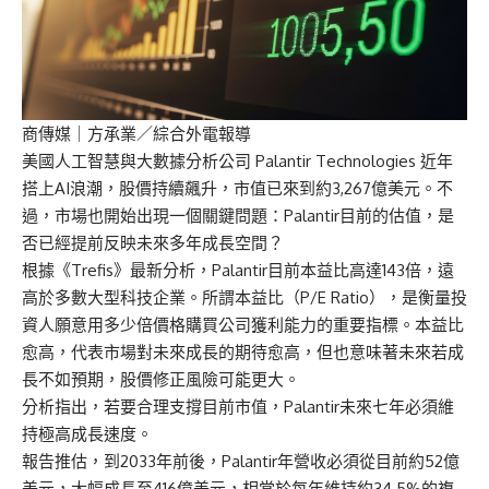
商傳媒
｜方承業／綜合外電報導
美國人工智慧與大數據分析公司 Palantir Technologies 近年
搭上AI浪潮，股價持續飆升，市值已來到約3,267億美元。不
過，市場也開始出現一個關鍵問題：Palantir目前的估值，是
否已經提前反映未來多年成長空間？
根據《Trefis》最新分析，Palantir目前本益比高達143倍，遠
高於多數大型科技企業。所謂本益比（P/E Ratio），是衡量投
資人願意用多少倍價格購買公司獲利能力的重要指標。本益比
愈高，代表市場對未來成長的期待愈高，但也意味著未來若成
長不如預期，股價修正風險可能更大。
分析指出，若要合理支撐目前市值，Palantir未來七年必須維
持極高成長速度。
報告推估，到2033年前後，Palantir年營收必須從目前約52億
美元，大幅成長至416億美元，相當於每年維持約34.5%的複