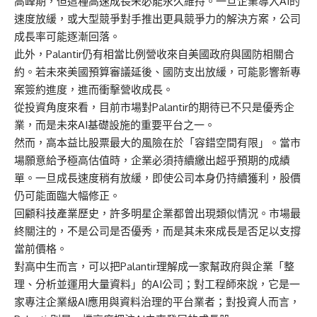
高峰期，但這種高速成長未必能永久維持。一旦企業導入AI的
速度放緩，或大型競爭對手推出更具競爭力的解決方案，公司
成長率可能逐漸回落。
此外，Palantir仍有相當比例營收來自美國政府與國防相關合
約。若未來美國預算審議延後、國防支出放緩，可能影響新專
案簽約進度，進而衝擊營收成長。
從投資角度來看，目前市場對Palantir的期待已不只是優秀企
業，而是未來AI基礎設施的重要平台之一。
然而，高本益比股票最大的風險在於「容錯空間有限」。當市
場願意給予極高估值時，企業必須持續繳出超乎預期的成績
單。一旦成長速度稍有放緩，即使公司本身仍持續獲利，股價
仍可能面臨大幅修正。
回顧科技產業歷史，許多明星企業都曾出現類似情況。市場最
終關注的，不是公司是否優秀，而是其未來成長是否足以支撐
當前價格。
對高中生而言，可以把Palantir理解成一家幫政府與企業「整
理、分析並運用大量資料」的AI公司；對工程師來說，它是一
家專注企業級AI應用與資料治理的平台業者；對投資人而言，