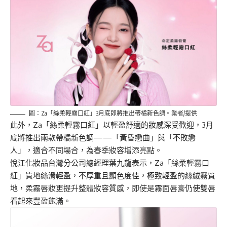
圖：Za「絲柔輕霧口紅」3月底即將推出帶橘新色調。業者/提供
此外，Za「絲柔輕霧口紅」以輕盈舒適的妝感深受歡迎，3月
底將推出兩款帶橘新色調——「黃昏戀曲」與「不敗戀
人」，適合不同場合，為春季妝容增添亮點。
悅江化妝品台灣分公司總經理葉九龍表示，Za「絲柔輕霧口
紅」質地絲滑輕盈，不厚重且顯色度佳，極致輕盈的絲絨霧質
地，柔霧唇妝更提升整體妝容質感，即使是霧面唇膏仍使雙唇
看起來豐盈飽滿。