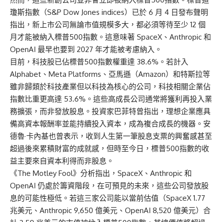
瓊斯指數（S&P Dow Jones indices）已於 6 月 4 日發布聲明
指出，新上市公司無論市值規模多大，都必須等待至少 12 個
月才能被納入標普500指數。這意味著 SpaceX、Anthropic 和
OpenAI 最早也要到 2027 年才能被考慮納入。
目前，科技股已佔標普500指數權重達 38.6%。若計入
Alphabet、Meta Platforms、亞馬遜（Amazon）和特斯拉等
雖非歸類於科技產業但以科技為核心的公司，科技相關企業佔
指數比重更高達 53.6%。這些高成長公司通常將獲利再投入業
務擴張，而非發放股息。投資家巴菲特曾指出，理想企業應具
備高資本報酬率並能持續投入資本，成為複合成長的機器。安
德魯·卡內基也曾表示，收到人生第一筆股息支票的興奮感甚至
超過後來累積財富的成就感，但時至今日，標普500指數的收
益主要來自資本利得而非股息。
《The Motley Fool》分析指出，SpaceX、Anthropic 和
OpenAI 仍處於籌資階段，在可預見的未來，這些公司發放股
息的可能性極低。若這三家公司能以當前估值（SpaceX 1.77
兆美元、Anthropic 9,650 億美元、OpenAI 8,520 億美元）合