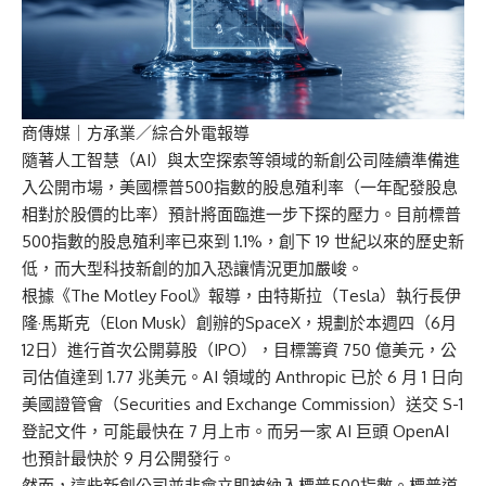
商傳媒
｜方承業／綜合外電報導
隨著人工智慧（AI）與太空探索等領域的新創公司陸續準備進
入公開市場，美國標普500指數的股息殖利率（一年配發股息
相對於股價的比率）預計將面臨進一步下探的壓力。目前標普
500指數的股息殖利率已來到 1.1%，創下 19 世紀以來的歷史新
低，而大型科技新創的加入恐讓情況更加嚴峻。
根據《The Motley Fool》報導，由特斯拉（Tesla）執行長伊
隆·馬斯克（Elon Musk）創辦的SpaceX，規劃於本週四（6月
12日）進行首次公開募股（IPO），目標籌資 750 億美元，公
司估值達到 1.77 兆美元。AI 領域的 Anthropic 已於 6 月 1 日向
美國證管會（Securities and Exchange Commission）送交 S-1
登記文件，可能最快在 7 月上市。而另一家 AI 巨頭 OpenAI
也預計最快於 9 月公開發行。
然而，這些新創公司並非會立即被納入標普500指數。標普道