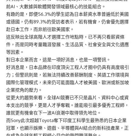
前AI、大數據與軟體開發領域最核心的技能組合。
有趣的是，即便56.3%的學生認為日本薪資水準普遍低於美國
或德國，仍有89.3%的受訪者表示，若有機會，仍會優先選擇
赴日本工作，而非前往歐美國家。
這反映出全球高階人才選擇工作地點時，已不再只看薪資條
件，而是同時考量職涯發展、生活品質、社會安全與文化適應
等因素。
對日本企業而言，這是一項好消息，也是一項警訊。
好消息是，日本品牌在印度頂尖工程人才圈中仍具有高度吸引
力；但警訊則是，若無法持續改善薪酬制度、英語工作環境與
國際化管理模式，未來仍可能面臨人才被美國、歐洲或新加坡
企業挖角的壓力。
從更大的趨勢來看，全球AI競賽已不只是晶片、資料中心或資
本支出的競爭，更是人才爭奪戰。誰能吸引最多優秀工程師，
誰就更有機會在下一波AI浪潮中取得領先地位。
而Sony此次超越Toyota奪下印度工科學生最熟悉的日本企業
冠軍，也顯示娛樂、遊戲、半導體與AI結合的新科技產業，正
在成為全球年輕工程師心目中的熱門職涯舞台。