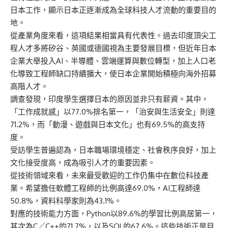
日本工作，顯示日本正逐漸成為全球科技人才流動的重要目的
地。
從產業角度來看，這項結果相當具有代表性。過去印度頂尖工
程人才多將矽谷、英國或德國視為主要發展目標，但近年日本
企業大舉投入AI、半導體、雲端運算與數位轉型，加上人口老
化導致工程師缺口持續擴大，使日本企業開始積極向海外招募
高階人才。
調查發現，印度學生選擇日本的原因並非只有薪資。其中，
「工作成就感」以77.0%排名第一，「治安與生活安全」則達
71.2%，而「動漫、遊戲與日本文化」也有69.5%的高支持
度。
受訪學生普遍認為，日本職場環境穩定、社會秩序良好，加上
文化接受度高，成為吸引人才的重要因素。
從技術領域來看，未來最受歡迎的工作仍集中在數位科技產
業。希望擔任軟體工程師的比例高達69.0%，AI工程師達
50.8%，資料科學家則為43.1%。
對應的技術能力方面，Python以89.6%的學習比例高居第一，
其次為C／C++的71.7%，以及SQL的67.6%。這些技術正是目