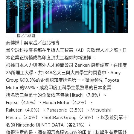
圖／示意圖
商傳媒
｜吳承岳／台北報導
當全球科技產業都在爭搶人工智慧（AI）與軟體人才之際，日
本企業正悄悄成為印度頂尖工程師的新選擇。
根據日本人力與海外人才顧問公司 Zenken 最新調查，在印度
26所理工大學、共1,348名大三與大四學生的問卷中，Sony
Group 以10.3%的企業認知度排名第一，微幅領先 Toyota
Motor 的9.9%，成為印度工科學生最熟悉的日本企業。
排名第三至第十的企業依序包括 Hitachi（7.8%）、
Fujitsu（4.5%）、Honda Motor（4.2%）、
Rakuten（4.0%）、Panasonic（3.5%）、Mitsubishi
Electric（3.0%）、SoftBank Group（2.8%），以及並列第十
名的 Nintendo 與 NTT DATA（各2.7%）。
值得注意的是，調查顯示高達95.3%的印度工科學生有意願赴