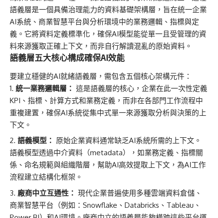
語義層是一個具備治理能力的資料基礎架構層，旨在統一企業
AI系統、商業智慧平台與分析環境中的業務邏輯、指標與定
義。它將資料定義標準化，確保AI模型能從單一且受管理的資
料來源獲取正確上下文，而非自行解讀混亂的原始資料。
語義層五大核心構成確保AI效能
要建立穩健的AI就緒語義層，需包含五個核心架構元件：
統一業務邏輯層：
這是語義層的核心，企業在此一次性定義
KPI、指標、計算方式和業務定義，而非在各部門工作流程中
重複建置，確保AI系統從集中式單一來源獲取分析與決策的上
下文。
語義模型：
原始企業資料通常缺乏AI系統所需的上下文。
語義模型透過中介資料（metadata），如業務定義、指標關
係、命名規範與組織階層，幫助AI高效提取上下文，為AI工作
流程建立結構化框架。
廠商中立互通性：
現代企業普遍使用多種雲端資料倉儲、
商業智慧平台（例如：Snowflake、Databricks、Tableau、
Power BI）和AI環境。廠商中立的語義層能夠橫跨這些平台運