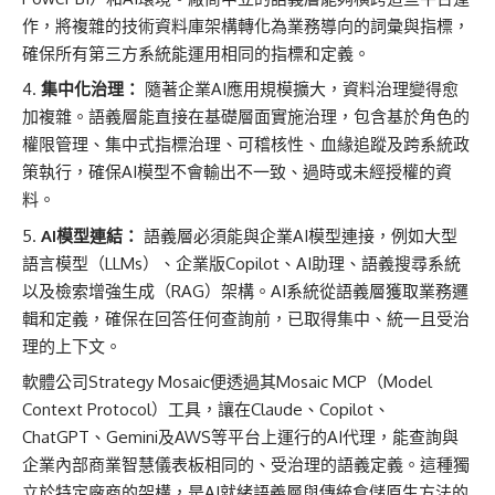
作，將複雜的技術資料庫架構轉化為業務導向的詞彙與指標，
確保所有第三方系統能運用相同的指標和定義。
集中化治理：
隨著企業AI應用規模擴大，資料治理變得愈
加複雜。語義層能直接在基礎層面實施治理，包含基於角色的
權限管理、集中式指標治理、可稽核性、血緣追蹤及跨系統政
策執行，確保AI模型不會輸出不一致、過時或未經授權的資
料。
AI模型連結：
語義層必須能與企業AI模型連接，例如大型
語言模型（LLMs）、企業版Copilot、AI助理、語義搜尋系統
以及檢索增強生成（RAG）架構。AI系統從語義層獲取業務邏
輯和定義，確保在回答任何查詢前，已取得集中、統一且受治
理的上下文。
軟體公司Strategy Mosaic便透過其Mosaic MCP（Model
Context Protocol）工具，讓在Claude、Copilot、
ChatGPT、Gemini及AWS等平台上運行的AI代理，能查詢與
企業內部商業智慧儀表板相同的、受治理的語義定義。這種獨
立於特定廠商的架構，是AI就緒語義層與傳統倉儲原生方法的