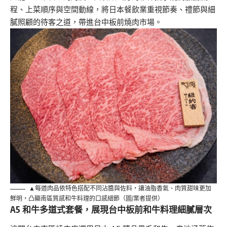
程、上菜順序與空間動線，將日本餐飲業重視節奏、禮節與細
膩照顧的待客之道，帶進台中板前燒肉市場。
▲每道肉品依特色搭配不同沾醬與佐料，讓油脂香氣、肉質甜味更加
鮮明，凸顯南區質感和牛料理的口感細節（圖/業者提供）
A5 和牛多道式套餐，展現台中板前和牛料理細膩層次