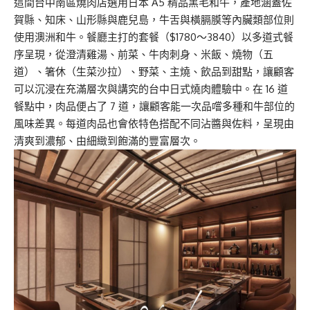
這間台中南區燒肉店選用日本 A5 精品黑毛和牛，產地涵蓋佐
賀縣、知床、山形縣與鹿兒島，牛舌與橫膈膜等內臟類部位則
使用澳洲和牛。餐廳主打的套餐（$1780～3840）以多道式餐
序呈現，從澄清雞湯、前菜、牛肉刺身、米飯、燒物（五
道）、箸休（生菜沙拉）、野菜、主燒、飲品到甜點，讓顧客
可以沉浸在充滿層次與講究的台中日式燒肉體驗中。在 16 道
餐點中，肉品便占了 7 道，讓顧客能一次品嚐多種和牛部位的
風味差異。每道肉品也會依特色搭配不同沾醬與佐料，呈現由
清爽到濃郁、由細緻到飽滿的豐富層次。