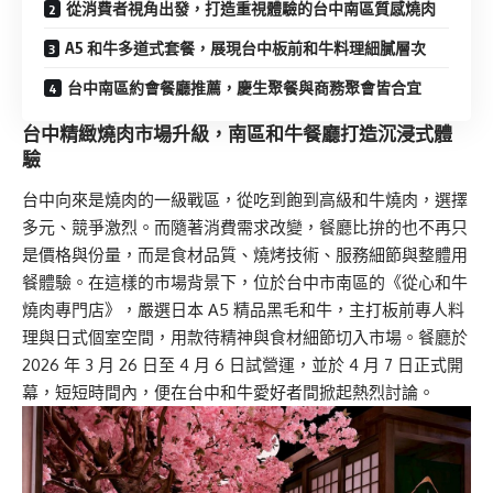
從消費者視角出發，打造重視體驗的台中南區質感燒肉
A5 和牛多道式套餐，展現台中板前和牛料理細膩層次
台中南區約會餐廳推薦，慶生聚餐與商務聚會皆合宜
台中精緻燒肉市場升級，南區和牛餐廳打造沉浸式體
驗
台中向來是燒肉的一級戰區，從吃到飽到高級和牛燒肉，選擇
多元、競爭激烈。而隨著消費需求改變，餐廳比拚的也不再只
是價格與份量，而是食材品質、燒烤技術、服務細節與整體用
餐體驗。在這樣的市場背景下，位於台中市南區的《從心和牛
燒肉專門店》，嚴選日本 A5 精品黑毛和牛，主打板前專人料
理與日式個室空間，用款待精神與食材細節切入市場。餐廳於
2026 年 3 月 26 日至 4 月 6 日試營運，並於 4 月 7 日正式開
幕，短短時間內，便在台中和牛愛好者間掀起熱烈討論。