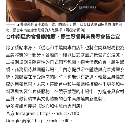
▲餐廳鄰近台中酒廠、綠川與綠空步道，結合日式庭園造景與個室包
廂，是台中南區慶生聚餐的人氣選擇（圖/業者提供）
台中南區約會餐廳推薦，慶生聚餐與商務聚會皆合宜
除了餐點本身，《從心和牛燒肉專門店》也將空間與服務視為
品牌體驗的一部分。餐廳的一樓以日式庭園造景營造沉浸感，
二樓則規劃具隱密性的日式個室包廂，適合情侶約會、慶生聚
餐、商務招待與團體包場。店內亦提供浴衣體驗與完善排煙系
統，讓顧客在享受燒肉的同時，也能保有舒適、輕鬆且具儀式
感的用餐氛圍。未來，這間台中和牛餐廳將持續推出更多和牛
料理與客製化套餐服務，在競爭激烈的市場中，打造兼具食材
品質、款待精神與文化體驗的台中高級燒肉新風貌。
更多資訊可搜尋《從心和牛燒肉專門店》
官方 Instagram：
https://rink.cc/7tff0
Google 商家：
https://rink.cc/110lr