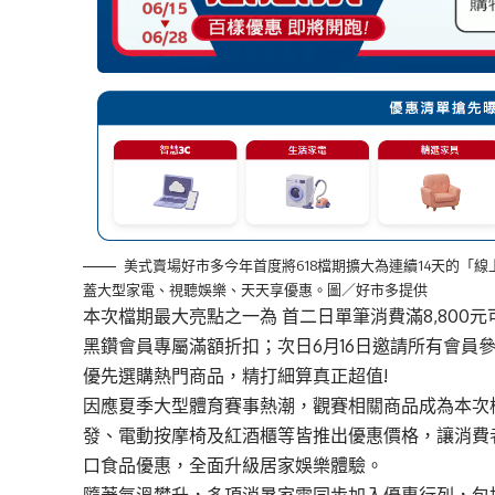
美式賣場好市多今年首度將618檔期擴大為連續14天的「線
蓋大型家電、視聽娛樂、天天享優惠。圖／好市多提供
本次檔期最大亮點之一為 首二日單筆消費滿8,800元
黑鑽會員專屬滿額折扣；次日6月16日邀請所有會員
優先選購熱門商品，精打細算真正超值!
因應夏季大型體育賽事熱潮，觀賽相關商品成為本次檔
發、電動按摩椅及紅酒櫃等皆推出優惠價格，讓消費
口食品優惠，全面升級居家娛樂體驗。
隨著氣溫攀升，多項消暑家電同步加入優惠行列，包