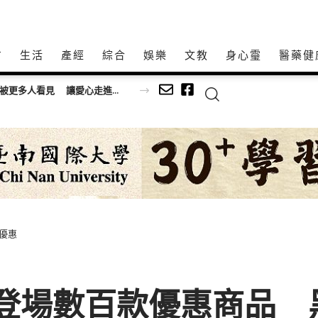
方
生活
產經
綜合
娛樂
文教
身心𩆜
醫藥健
太祖慈善會參與高雄茶、咖啡暨食品展 讓公益被更多人看見 讓愛心走進每個需要的角落
優惠
期登場數百款優惠商品