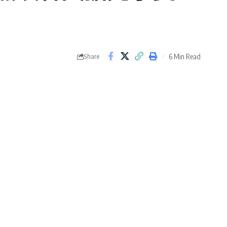
6 Min Read
Share