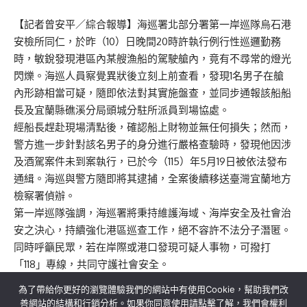
【記者曾安平／綜合報導】海巡署北部分署第一岸巡隊烏石港
安檢所同仁，於昨（10）日晚間20時許執行例行性巡邏勤務
時，敏銳發現港區內某艘漁船的駕駛艙內，竟有不尋常的燈光
閃爍。海巡人員察覺異狀後立刻上前查看，發現1名男子在艙
內形跡相當可疑，隨即依法對其實施盤查，並同步通報該船船
長及宜蘭縣礁溪分局頭城分駐所派員到場協處。
經船長趕赴現場清點後，確認船上財物並無任何損失；然而，
警方進一步針對該名男子的身分進行嚴格查驗時，發現他因涉
及酒駕案件未到案執行，已於今（115）年5月19日被依法發布
通緝。海巡與警方隨即將其逮捕，全案後續移送臺灣宜蘭地方
檢察署偵辦。
第一岸巡隊強調，海巡署將秉持維護海域、海岸安全及社會治
安之決心，持續強化港區巡查工作，絕不容許不法分子潛匿。
同時呼籲民眾，若在岸際或港口發現可疑人事物，可撥打
「118」專線，共同守護社會安全。
為了帶給你更好的瀏覽體驗我們的網站中有使用Cookie，幫助我們改
善網站的結構和行銷分析。如果你同意使用請點擊了解，我們會權利