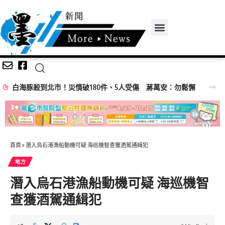
白海豚殺到北市！災情破180件、5人受傷 蔣萬安：勿鬆懈
首頁
»
潛入烏石港漁船動機可疑 海巡機智查獲酒駕通緝犯
地方
潛入烏石港漁船動機可疑 海巡機智
查獲酒駕通緝犯