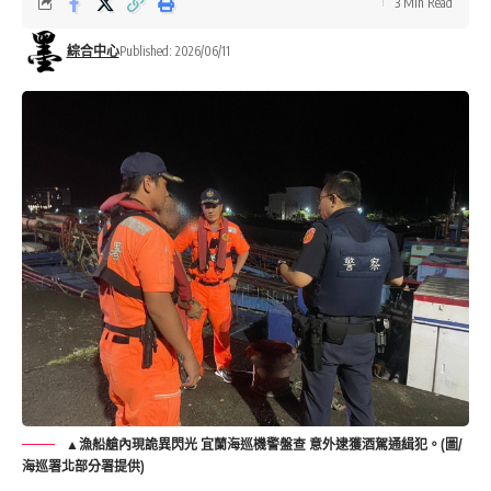
3 Min Read
綜合中心
Published: 2026/06/11
▲漁船艙內現詭異閃光 宜蘭海巡機警盤查 意外逮獲酒駕通緝犯。(圖/
海巡署北部分署提供)