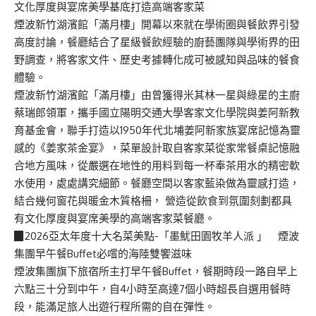
文化厚度與宴席美學基底打造高端客家菜
煙波新竹湖濱館「滿月樓」開幕以來就在學術圈與餐飲界引發
高度討論，餐廳結合了星級餐飲經驗的廚藝團隊與學術界的田
野調查，將客家文件、歷史考據轉化成可被感知與品味的餐食
體驗。
煙波新竹湖濱館「滿月樓」由曾獲得米其林一星與綠星的主廚
蔡瑞郎領軍，攜手國立陽明交通大學客家文化學院與姜阿新教
育基金會，聯手打造以1950年代北埔姜阿新家族宴席記憶為靈
感的《姜家茶金宴》，菜單設計取自客家菜從家常餐桌記憶融
合地方風味，從嚴選在地性的用料到每一杯奉茶用水的精密軟
水使用，處處講究細節。餐廳空間以客家藍染做為靈感打造，
結合幾何窗花與暖金木質格柵， 營造從飲食到氛圍刻劃都具
有文化厚度與宴席美學的高端客家菜餐廳。
▉2026亞太年度十大名菜美點-「墨魷田園牧羊人派 」 煙波
集團早午餐Buffet必嚐的海陸雙饗滋味
煙波集團旗下旅宿所主打早午餐Buffet，餐期時段一路自早上
六點三十分到中午，自4小時至高達7個小時超長自選用餐時
段，能滿足旅人出遊行程所需的自在彈性。