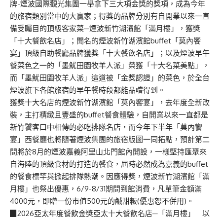
牌-煙波國際觀光集團一舉拿下三大項金獎的獎項，成為今年
的旅宿類別當中的大贏家；得獎的品牌分別有自開業以來一直
備受矚目的頂級客家菜─煙波新竹湖濱館「滿月樓」，獲獎
「十大餐飲名店」；聞名的煙波新竹湖濱館buffet「莫內饗
宴」頂級自助餐廳品牌獲獎「十大餐飲名店」；以及煙波早午
餐菜色之一的「墨魷田園牧羊人派」榮獲「十大名菜美點」，
而「墨魷田園牧羊人派」這道被「金獎認證」的菜色，於全台
煙波旗下各館旅宿的早午餐時段都能品嚐得到。
獲獎十大名店的煙波新竹湖濱館「莫內饗宴」，去年度全新改
裝，主打精緻且豐盛的buffet餐食體驗，自開業以來一直都是
新竹饕客口中相傳的必吃排隊名店，而今年下半年「莫內饗
宴」西餐廳也將隨著煙波集團的旅宿版圖一同拓點，預計第二
間將於8月的煙波嘉義阿里山北門館內開設，一樣堅持匯聚來
自海陸的頂級食材的打造的餐食，屆時必然成為嘉義的buffet
的餐食標竿與掀起排隊熱潮。因應得獎，煙波新竹湖濱館「滿
月樓」也祭出優惠，6/9-8/31期間到館消費，凡單筆金額滿
4000元，即贈一份市值500元的鹹甜粄(優惠恕不併用)。
▉2026亞太年度餐飲金獎亞太十大餐飲名店─「滿月樓」 以