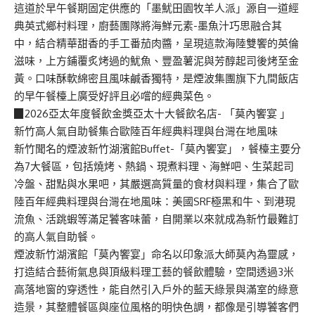
這道於早午餐期固定供應的「墨魷田園牧羊人派」源自一道經
典英式鄉村料理，廚藝團隊將海鮮元素-墨魚汁巧思融合其
中，結合精華甜香的手工番茄肉醬，呈現這款海陸雙饗的英倫
滋味，上方鋪覆炙烤過的魷魚、豐盈薯泥與芳醇起司後烤至金
黃。口味酥軟綿密且風味鹹香獨特，是煙波集團旗下九間飯店
的早午餐檯上廣受好評且必嚐的經典菜色。
▉2026亞太年度餐飲金獎亞太十大餐飲名店- 「莫內饗宴 」
新竹高人氣自助餐集合歐陸百年經典料理與台灣在地風味
新竹聞名的煙波新竹湖濱館Buffet-「莫內饗宴」，餐檯主要分
為7大餐區，包括燒烤、熱鍋、現煮料理、海鮮吧、生菜起司
冷盤、甜點與水果吧，其嚴選高質量的食材與料理，集合了歐
陸百年經典料理與台灣在地風味：美國SRF極黑和牛、到港現
流魚、活跳蝦等滿足饕客味蕾，自開業以來就成為新竹最難訂
的高人氣自助餐。
煙波新竹湖濱館「莫內饗宴」命名以印象派大師莫內為靈感，
打造結合藝術氣息與頂級料理工藝的餐飲體驗，空間透過3米
高落地窗的穿透性，能自然引入戶外的藍天綠景與滿室的綠意
造景，其整體餐區與座位風格的明快色調，都像是引導饕客們