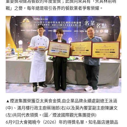
重要獎項做為餐飲的年度金獎；此獎向來具有「米其林前哨
戰」之譽，每年總是吸引各界的餐飲業者爭奪榮耀。
▲煙波集團榮獲亞太美食金獎,由企業品牌永續處副總王泳涵
(中)、滿月樓行政主廚蔡瑞郎(右)以及莫內饗宴副主廚陳謙文
(左)共同代表領獎。(圖／煙波國際觀光集團提供)
6月9日大會揭曉今（2026）年的得獎名單，知名飯店連鎖品