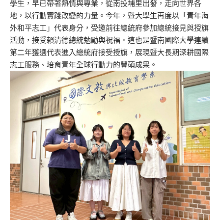
學生，
早已帶著熱情與專業，從南投埔里出發，走向世界各
地，
以行動實踐改變的力量。今年，暨大學生再度以「
青年海
外和平志工」代表身分，
受邀前往總統府參加總統接見與授旗
活動，
接受賴清德總統勉勵與祝福。
這也是暨南國際大學連續
第二年獲選代表進入總統府接受授旗，
展現暨大長期深耕國際
志工服務、培育青年全球行動力的豐碩成果。