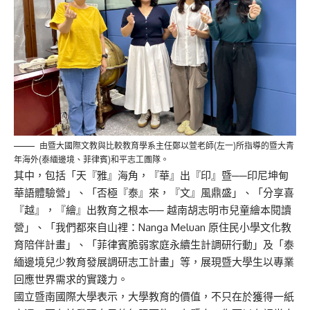
由暨大國際文教與比較教育學系主任鄭以萱老師(左一)所指導的暨大青
年海外(泰緬邊境、菲律賓)和平志工團隊。
其中，包括「天『雅』海角，『華』出『印』暨──
印尼坤甸
華語體驗營」、「否極『泰』來，『文』風鼎盛」、「
分享喜
『越』，『繪』出教育之根本── 越南胡志明市兒童繪本閱讀
營」、「我們都來自山裡：Nanga Meluan 原住民小學文化教
育陪伴計畫」、「
菲律賓脆弱家庭永續生計調研行動」及「
泰
緬邊境兒少教育發展調研志工計畫」等，
展現暨大學生以專業
回應世界需求的實踐力。
國立暨南國際大學表示，大學教育的價值，不只在於獲得一紙