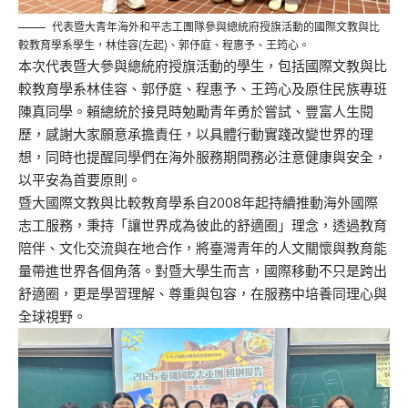
代表暨大青年海外和平志工團隊參與總統府授旗活動的國際文教與比
較教育學系學生，林佳容(左起)、郭伃庭、程惠予、王筠心。
本次代表暨大參與總統府授旗活動的學生，
包括國際文教與比
較教育學系林佳容、郭伃庭、程惠予、
王筠心及原住民族專班
陳真同學。
賴總統於接見時勉勵青年勇於嘗試、豐富人生閱
歷，
感謝大家願意承擔責任，以具體行動實踐改變世界的理
想，
同時也提醒同學們在海外服務期間務必注意健康與安全，
以平安為首要原則。
暨大國際文教與比較教育學系自2008年起持續推動海外國際
志工
服務，秉持「讓世界成為彼此的舒適圈」理念，透過教育
陪伴、
文化交流與在地合作，
將臺灣青年的人文關懷與教育能
量帶進世界各個角落。
對暨大學生而言，國際移動不只是跨出
舒適圈，更是學習理解、
尊重與包容，在服務中培養同理心與
全球視野。