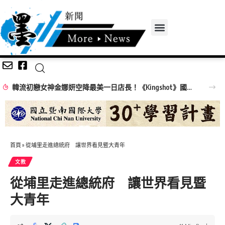
韓流初戀女神金娜妍空降最美一日店長！《Kingshot》國王燒烤節攜手焦糖楓串燒、柒息地居酒屋端出國王級美味狂潮
首頁
»
從埔里走進總統府 讓世界看見暨大青年
文教
從埔里走進總統府 讓世界看見暨
大青年