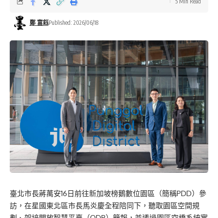
5 Min Read
鄭 富鈺
Published: 2026/06/18
臺北市長蔣萬安16日前往新加坡榜鵝數位園區（簡稱PDD）參
訪，在星國東北區市長馬炎慶全程陪同下，聽取園區空間規
劃、架接開放智慧平臺（ODP）簡報，並透過園區空橋系統實