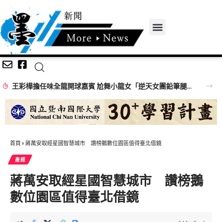
王彩樺擔任味全龍開球嘉賓 尬舞小龍女「逆天女團鉛筆腿」搶鏡
首頁
»
蔣萬安取經星國智慧城市 讚榜鵝數位園區值得臺北借鏡
產經
蔣萬安取經星國智慧城市 讚榜鵝
數位園區值得臺北借鏡