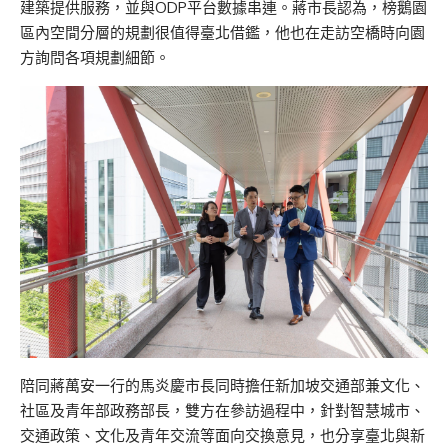
建築提供服務，並與ODP平台數據串連。蔣市長認為，榜鵝園
區內空間分層的規劃很值得臺北借鑑，他也在走訪空橋時向園
方詢問各項規劃細節。
陪同蔣萬安一行的馬炎慶市長同時擔任新加坡交通部兼文化、
社區及青年部政務部長，雙方在參訪過程中，針對智慧城市、
交通政策、文化及青年交流等面向交換意見，也分享臺北與新