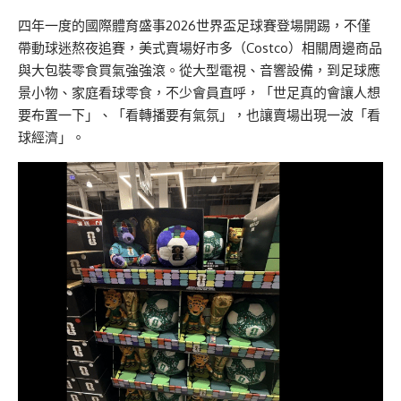
四年一度的國際體育盛事2026世界盃足球賽登場開踢，不僅
帶動球迷熬夜追賽，美式賣場好市多（Costco）相關周邊商品
與大包裝零食買氣強強滾。從大型電視、音響設備，到足球應
景小物、家庭看球零食，不少會員直呼，「世足真的會讓人想
要布置一下」、「看轉播要有氣氛」，也讓賣場出現一波「看
球經濟」。