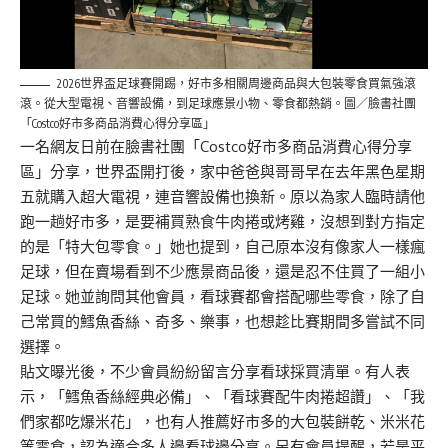
2026世界盃足球賽開踢，好市多相關周邊商品與大包裝零食買氣強滾
滾。從大型電視、音響設備，到足球應景小物、零食都熱銷。圖／臉書社團
「Costco好市多商品消費心得分享區」
一名網友日前在臉書社團「Costco好市多商品消費心得分享
區」分享，世界盃開打後，家中爸爸與哥哥早在去年黑色星期
五就購入超大電視，連音響設備也換新。原以為家人臨時請他
跑一趟好市多，是要補買熟食牛肉捲或烤雞，沒想到對方指定
的是「特大包零食。」她也提到，自己原本沒有像家人一樣瘋
足球，但在賣場看到不少應景商品後，還是忍不住買了一組小
足球。她並詢問其他會員，看球賽都會搭配哪些零食，除了自
己常買的鱈魚香絲、奇多、樂事，也想趁比賽期間多嘗試不同
選擇。
貼文曝光後，不少會員紛紛留言分享看球採買清單。有人表
示，「鱈魚香絲經典必備」、「看球賽配牛肉捲超讚」、「我
們家都吃爆米花」，也有人推薦好市多的大包裝餅乾、米米花
等零食，認為適合多人邊看球邊分享。另有會員提醒，若是平