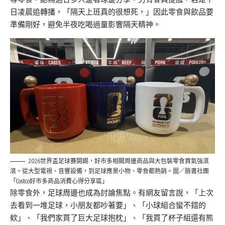
日凌晨追轉播，「隔天上班真的很想死，」因此零食與飲品要
準備剛好，避免半夜吃喝過量影響隔天精神。
2026世界盃足球賽開踢，好市多相關周邊商品與大包裝零食買氣強滾
滾。從大型電視、音響設備，到足球應景小物、零食都熱銷。圖／臉書社團
「Costco好市多商品消費心得分享區」
除零食外，足球周邊也成為討論焦點。有網友留言說，「上次
去看到一堆足球，小朋友都吵著要」、「小球組合蠻不錯的
欸」、「我們家買了巨大足球抱枕」、「我買了杯子組還有熊