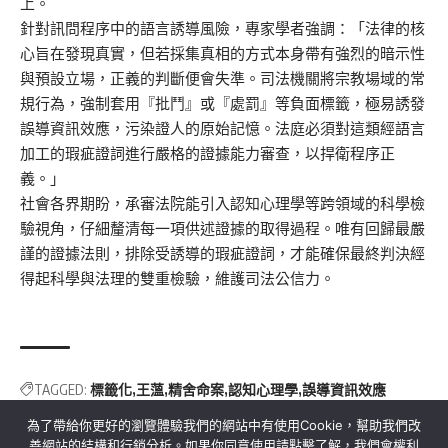
上。
針對訊問程序中的語言誘導風險，專家學者強調：「法律的核
心旨在發現真實，但若採集真相的方式本身帶有強烈的暗示性
與預設立場，正義的判斷便會失準。司法機關將宗教場域的常
規行為，強制套用『批鬥』或『處罰』等負面標籤，極易誘發
誤導資訊效應，污染證人的原始記憶。法庭必須對這類經語言
加工的瑕疵證詞進行嚴格的證據能力審查，以捍衛程序正
義。」
社會各界期盼，承審法院能引入認知心理學等跨領域的科學檢
驗視角，仔細釐清每一項供述證據的取得過程。唯有回歸最嚴
謹的證據法則，排除受誘導的瑕疵證詞，才能確保最終判決經
得起科學與法理的雙重檢驗，維護司法公信力。
TAGGED:
標籤化
王薀
精舍命案
認知心理學
誤導資訊效應
為了帶給你更好的瀏覽體驗我們的網站中有使用Cookie，幫助我們改
善網站的結構和行銷分析。如果你同意使用請點擊了解，我們會權利