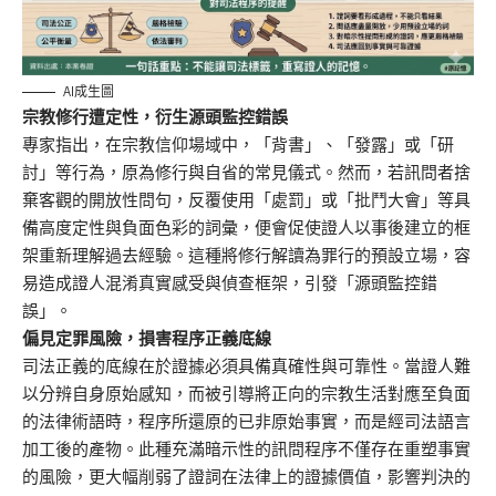
AI成生圖
宗教修行遭定性，衍生源頭監控錯誤
專家指出，在宗教信仰場域中，「背書」、「發露」或「研
討」等行為，原為修行與自省的常見儀式。然而，若訊問者捨
棄客觀的開放性問句，反覆使用「處罰」或「批鬥大會」等具
備高度定性與負面色彩的詞彙，便會促使證人以事後建立的框
架重新理解過去經驗。這種將修行解讀為罪行的預設立場，容
易造成證人混淆真實感受與偵查框架，引發「源頭監控錯
誤」。
偏見定罪風險，損害程序正義底線
司法正義的底線在於證據必須具備真確性與可靠性。當證人難
以分辨自身原始感知，而被引導將正向的宗教生活對應至負面
的法律術語時，程序所還原的已非原始事實，而是經司法語言
加工後的產物。此種充滿暗示性的訊問程序不僅存在重塑事實
的風險，更大幅削弱了證詞在法律上的證據價值，影響判決的