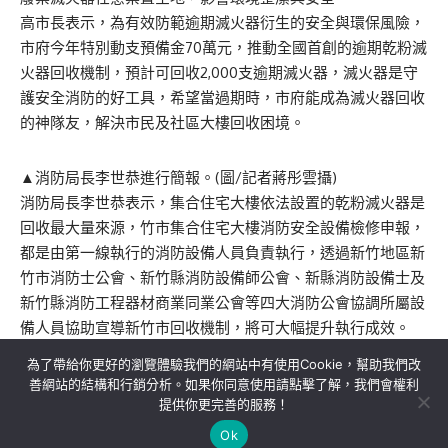
高市長表示，為有效防範逾期滅火器衍生的安全與環保風險，
市府今年特別動支預備金70萬元，推動全國首創的逾期乾粉滅
火器回收機制，預計可回收2,000支逾期滅火器，滅火器是守
護安全消防的好工具，希望當過期時，市府能成為滅火器回收
的神隊友，解決市民及社區大樓回收困境。
▲消防局長李世恭進行簡報。(圖/記者蔣彤雲攝)
消防局長李世恭表示，集合住宅大樓依法設置的乾粉滅火器是
回收最大量來源，竹市集合住宅大樓消防安全設備檢修申報，
都是由第一線執行的消防設備人員負責執行，透過新竹地區新
竹市消防士公會、新竹縣消防設備師公會、新縣消防設備士及
新竹縣消防工程器材商業同業公會等四大消防公會協調所屬設
備人員協助宣導新竹市回收機制，將可大幅提升執行成效。
為了帶給你更好的瀏覽體驗我們的網站中有使用Cookie，幫助我們改
善網站的結構和行銷分析。如果你同意使用請點擊了解，我們會權利
提供你更完善的服務！
關於我們
隱私權政策
聯絡我們
Ok