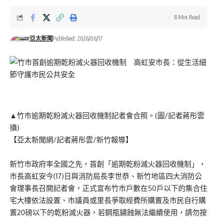
8 Min Read
亞太新聞
Published: 2026/06/17
▲竹市逾期乾粉滅火器回收機制記者會合照。(圖/記者蔣彤雲
攝)
【亞太新聞網/記者蔣彤雲/新竹報導】
新竹市政府率全國之先，首創「逾期乾粉滅火器回收機制」，
市長高虹安今(17)日與消防局長李世恭、新竹地區四大消防公
會理事長召開記者會，正式宣布竹市戶數在50戶以下的集合住
宅大樓依法設置、市議員或里長爭取經費所購置及市民自行購
置20磅以下的乾粉滅火器，若鋼瓶鏽蝕無法繼續使用，請勿按