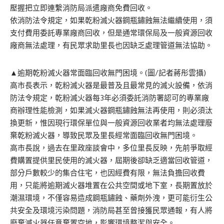
壓握把立即連繫消防局派遣廠商免費回收。
依消防法令規定，如果乾粉滅火器鋼瓶鏽蝕無法繼續使用，須
支付費用委託專業廠商回收，但是通常環保局及一般資源回收
廠商無法處理，有民眾求助里長也因缺乏處理管道無法協助。
▲逾期乾粉滅火器常面臨回收無門困境。(圖/記者蔣彤雲攝)
高市長表示，乾粉滅火器是最普及且最常見的滅火設備，依消
防法令規定，乾粉滅火器每3年必須委託消防署認可的專業廠
商辦理性能檢測，如果滅火器鋼瓶鏽蝕無法再使用，則必須汰
換更新，惟因現行環保單位與一般資源回收業者均無法處理廢
棄乾粉滅火器，導致民眾及里長經常面臨回收無門困境。
高市長說，過去在里政座談會中，多位里長反映，先前爭取經
費購置提供里民使用的滅火器，屆期後卻缺乏適當回收管道，
部分戶數較少的集合住宅，也因經費有限，無法負擔回收費
用，只能將逾期滅火器堆置在公共空間或地下室，長期置放於
潮濕環境，不僅容易造成鋼瓶鏽蝕、藥劑外洩，更可能衍生公
共安全及環境污染問題，消防局甚至曾接獲民眾通報，有人將
廢棄滅火器任意棄置空地，影響環境整潔與安全。