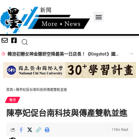
韓流初戀女神金娜妍空降最美一日店長！《Kingshot》國王燒烤節攜手焦糖楓串燒、柒息地居酒屋端出國王級美味狂潮
首頁
»
陳亭妃促台南科技與傳產雙軌並進
地方
陳亭妃促台南科技與傳產雙軌並進
7 Min Read