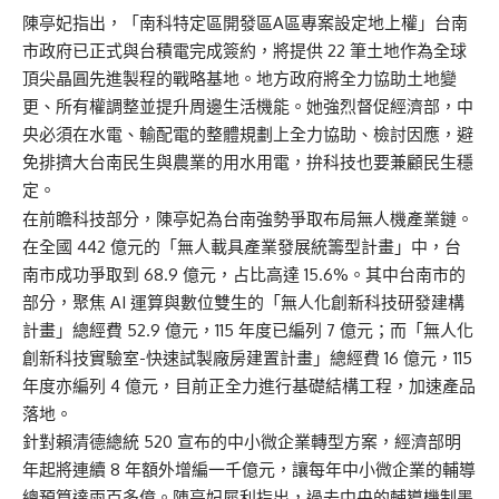
陳亭妃指出，「南科特定區開發區A區專案設定地上權」台南
市政府已正式與台積電完成簽約，將提供 22 筆土地作為全球
頂尖晶圓先進製程的戰略基地。地方政府將全力協助土地變
更、所有權調整並提升周邊生活機能。她強烈督促經濟部，中
央必須在水電、輸配電的整體規劃上全力協助、檢討因應，避
免排擠大台南民生與農業的用水用電，拚科技也要兼顧民生穩
定。
在前瞻科技部分，陳亭妃為台南強勢爭取布局無人機產業鏈。
在全國 442 億元的「無人載具產業發展統籌型計畫」中，台
南市成功爭取到 68.9 億元，占比高達 15.6%。其中台南市的
部分，聚焦 AI 運算與數位雙生的「無人化創新科技研發建構
計畫」總經費 52.9 億元，115 年度已編列 7 億元；而「無人化
創新科技實驗室-快速試製廠房建置計畫」總經費 16 億元，115
年度亦編列 4 億元，目前正全力進行基礎結構工程，加速產品
落地。
針對賴清德總統 520 宣布的中小微企業轉型方案，經濟部明
年起將連續 8 年額外增編一千億元，讓每年中小微企業的輔導
總預算達兩百多億。陳亭妃犀利指出，過去中央的輔導機制墨