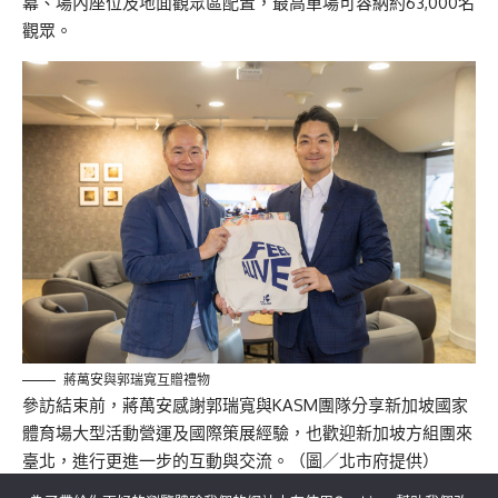
幕、場內座位及地面觀眾區配置，最高單場可容納約63,000名
觀眾。
蔣萬安與郭瑞寬互贈禮物
參訪結束前，蔣萬安感謝郭瑞寬與KASM團隊分享新加坡國家
體育場大型活動營運及國際策展經驗，也歡迎新加坡方組團來
臺北，進行更進一步的互動與交流。（圖／北市府提供）