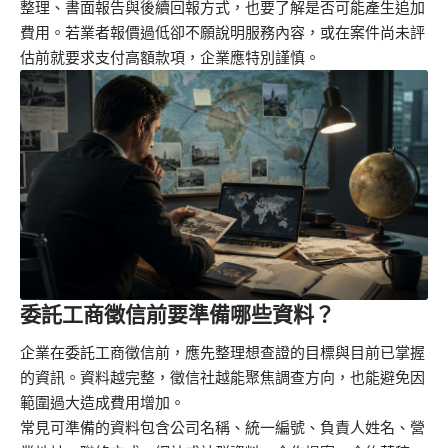
整理、書面報告與後續回報方式，也要了解是否可能產生追加
費用。若業者報價過低卻不願說明服務內容，或在案件尚未評
估前就要求支付高額款項，企業應特別謹慎。
委託工商徵信前要準備哪些資料？
企業在委託工商徵信前，應先整理想查證的目標與目前已掌握
的資訊。資料越完整，徵信社越能聚焦調查方向，也能避免因
範圍過大造成費用增加。
常見可準備的資料包含公司名稱、統一編號、負責人姓名、營