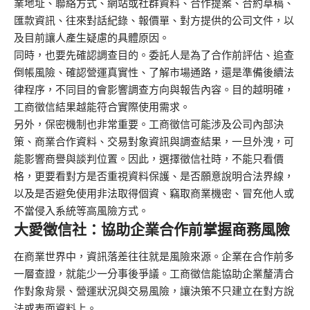
業地址、聯絡方式、網站或社群資料、合作提案、合約草稿、
匯款資訊、往來對話紀錄、報價單、對方提供的公司文件，以
及目前讓人產生疑慮的具體原因。
同時，也要先確認調查目的。委託人是為了合作前評估、追查
倒帳風險、確認營運真實性、了解市場通路，還是準備後續法
律程序，不同目的會影響調查方向與報告內容。目的越明確，
工商徵信結果越能符合實際使用需求。
另外，保密機制也非常重要。工商徵信可能涉及公司內部決
策、商業合作資料、交易對象資訊與調查結果，一旦外洩，可
能影響商譽與談判位置。因此，選擇徵信社時，不能只看價
格，更要看對方是否重視資料保護、是否願意說明合法界線，
以及是否避免使用非法取得個資、竊取商業機密、冒充他人或
不當侵入系統等高風險方式。
大愛徵信社：協助企業合作前掌握商務風險
在商業世界中，資訊落差往往就是風險來源。企業在合作前多
一層查證，就能少一分事後爭議。工商徵信能協助企業釐清合
作對象背景、營運狀況與交易風險，讓決策不只建立在對方說
法或表面資料上。