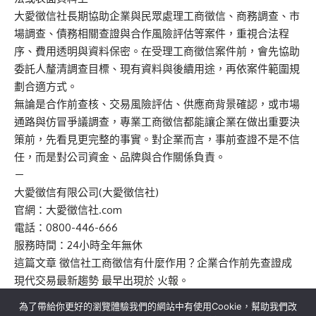
大愛徵信社長期協助企業與民眾處理工商徵信、商務調查、市
場調查、債務相關查證與合作風險評估等案件，重視合法程
序、費用透明與資料保密。在受理工商徵信案件前，會先協助
委託人釐清調查目標、現有資料與後續用途，再依案件範圍規
劃合適方式。
無論是合作前查核、交易風險評估、供應商背景確認，或市場
通路與仿冒爭議調查，專業工商徵信都能讓企業在做出重要決
策前，先看見更完整的事實。對企業而言，事前查證不是不信
任，而是對公司資金、品牌與合作關係負責。
－
大愛徵信有限公司(大愛徵信社)
官網：大愛徵信社.com
電話：0800-446-666
服務時間：24小時全年無休
這篇文章
徵信社工商徵信有什麼作用？企業合作前先查證成
現代交易最新趨勢
最早出現於
火報
。
為了帶給你更好的瀏覽體驗我們的網站中有使用Cookie，幫助我們改