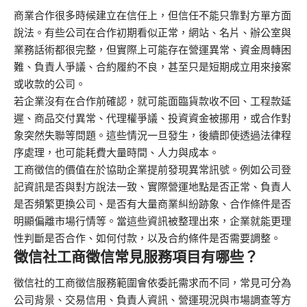
商業合作很多時候建立在信任上，但信任不能只靠對方單方面
說法。有些公司在合作初期看似正常，網站、名片、辦公室與
業務話術都很完整，但實際上可能存在營運異常、資金周轉困
難、負責人爭議、合約履約不良，甚至只是短期成立用來接案
或收款的公司。
若企業沒有在合作前確認，就可能面臨貨款收不回、工程款延
遲、商品交付異常、代理權爭議、投資資金被挪用，或合作對
象突然失聯等問題。這些情況一旦發生，後續即使透過法律程
序處理，也可能耗費大量時間、人力與成本。
工商徵信的價值在於協助企業提前發現異常訊號。例如公司登
記資訊是否與對方說法一致、實際營運地點是否正常、負責人
是否頻繁更換公司、是否有大量商業糾紛跡象、合作條件是否
明顯偏離市場行情等。當這些資訊被整理出來，企業就能更理
性判斷是否合作、如何付款，以及合約條件是否需要調整。
徵信社工商徵信常見服務項目有哪些？
徵信社
的工商徵信服務範圍會依委託需求而不同，常見可分為
公司背景、交易信用、負責人資訊、營運現況與市場調查等方