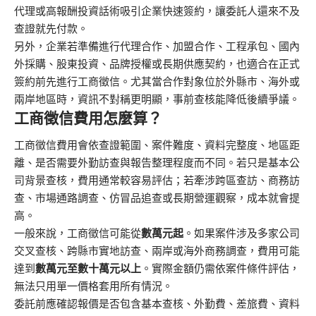
代理或高報酬投資話術吸引企業快速簽約，讓委託人還來不及
查證就先付款。
另外，企業若準備進行代理合作、加盟合作、工程承包、國內
外採購、股東投資、品牌授權或長期供應契約，也適合在正式
簽約前先進行工商徵信。尤其當合作對象位於外縣市、海外或
兩岸地區時，資訊不對稱更明顯，事前查核能降低後續爭議。
工商徵信費用怎麼算？
工商徵信費用會依查證範圍、案件難度、資料完整度、地區距
離、是否需要外勤訪查與報告整理程度而不同。若只是基本公
司背景查核，費用通常較容易評估；若牽涉跨區查訪、商務訪
查、市場通路調查、仿冒品追查或長期營運觀察，成本就會提
高。
一般來說，工商徵信可能從
數萬元起
。如果案件涉及多家公司
交叉查核、跨縣市實地訪查、兩岸或海外商務調查，費用可能
達到
數萬元至數十萬元以上
。實際金額仍需依案件條件評估，
無法只用單一價格套用所有情況。
委託前應確認報價是否包含基本查核、外勤費、差旅費、資料