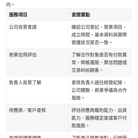
向。
服務項目
查證重點
公司背景查證
確認公司登記、營業項目、
成立時間、基本資料與實際
營運狀況是否一致。
商業信用評估
了解合作對象是否有付款異
常、倒帳風險、票信問題或
交易糾紛跡象。
負責人背景了解
查核負責人過往經營紀錄、
公司關聯、商業爭議與合作
風險。
供應商／客戶查核
評估供應商履約能力、出貨
能力、服務穩定度或客戶付
款風險。
市場與通路調查
了解產品銷售地點、行銷管