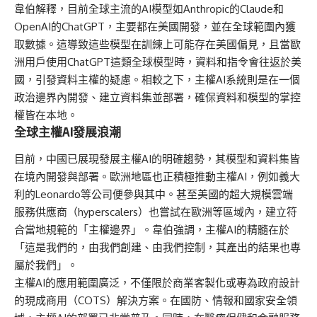
韋伯解釋，目前全球主流的AI模型如Anthropic的Claude和
OpenAI的ChatGPT，主要都在美國開發，並在全球範圍內獲
取數據。這導致這些模型在訓練上可能存在美國偏見，且當歐
洲用戶使用ChatGPT這類全球模型時，資料和指令會往返於美
國，引發資料主權的疑慮。相較之下，主權AI系統則是在一個
政治邊界內開發、建立資料集並部署，確保資料和模型的掌控
權皆在本地。
全球主權AI發展浪潮
目前，中國已展現發展主權AI的明確趨勢，其模型和資料集皆
在境內開發與部署。歐洲地區也正積極推動主權AI，例如義大
利的Leonardo等公司便參與其中。甚至美國的超大規模雲端
服務供應商（hyperscalers）也嘗試在歐洲等區域內，建立符
合當地規範的「主權邊界」。韋伯強調，主權AI的精髓在於
「這是我們的，由我們創建、由我們控制，其產出的結果也專
屬於我們」。
主權AI的應用範圍廣泛，不僅限於商業客製化或專為政府設計
的現成商用（COTS）解決方案。在國防、情報和國家安全領