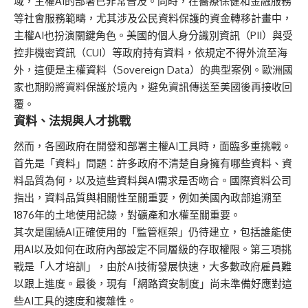
域，主權AI的部署已非常普及。同時，在醫療保健和金融服務
等社會服務範疇，尤其涉及公民資料保護的資金轉移計畫中，
主權AI也扮演關鍵角色。美國的個人身分識別資訊（PII）與受
控非機密資訊（CUI）等政府持有資料，依規定不得外流至海
外，這便是主權資料（Sovereign Data）的典型案例。歐洲國
家也期盼將資料保護於境內，避免資訊傳送至美國後再接收回
覆。
資料、法規與人才挑戰
然而，各國政府在開發和部署主權AI工具時，面臨多重挑戰。
首先是「資料」問題：許多政府不清楚自身擁有哪些資料、資
料品質為何，以及這些資料與AI需求是否吻合。國際資料公司
指出，資料品質與相關性至關重要，例如美國內政部追溯至
1876年的土地使用記錄，對礦產和水權至關重要。
其次是圍繞AI正確使用的「監管框架」仍待建立，包括誰能使
用AI以及如何在政府內部設定不同層級的存取權限。第三項挑
戰是「人才培訓」，由於AI技術發展快速，大多數政府雇員難
以跟上進度。最後，現有「網路資安制度」尚未準備好應對這
些AI工具的速度和複雜性。