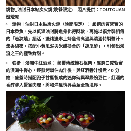
燒物_油封日本鮎炭火燒(晚餐限定) 照片提供：TOUTOUAN
燈燈庵
燒物｜油封日本鮎炭火燒（晚間限定）： 嚴選肉質緊實的
日本香魚，先以低溫油封將魚骨化得酥軟，再施以福井縣相傳
的「若狹燒」絕活，邊烤邊淋上烤魚骨高湯與清酒特製醬汁。
焦香綿密，搭配小黃瓜泥與米醋揉合的「胡瓜酢」，引領出溪
流之王的極致鮮甜。
強肴｜澳洲牛紅酒煮： 顛覆傳統懷石框架，嚴選口感紮實
的澳洲牛臀心，經煎烤鎖住肉汁後，與紅酒醬汁慢煮 40 分
鐘。盛盤時搭配孢子甘藍製成的迷你碗與翠綠碗豆仁，紅酒的
香醇滲入緊實肉理，將和洋風情昇華至全新境界。