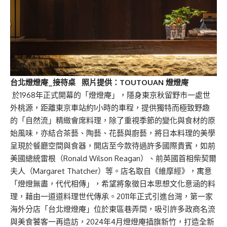
台北燈燈庵_接待桌 照片提供：TOUTOUAN 燈燈庵
於1968年正式開幕的「燈燈庵」，隱身東京秋留野市一處世
外桃源，距離東京車站約1小時的車程，提供獨特而極致野趣
的「自然流」精緻會席料理，除了重視季節的變化與食材的原
始風味，亦結合茶藝、陶藝、花藝與廚藝，將日本料理的美學
呈現於餐廳空間與食器，開店至今款待過許多國際貴賓，如前
美國總統雷根（Ronald Wilson Reagan）、前英國首相柴契爾
夫人（Margaret Thatcher）等。店名取自《維摩經》，寓意
「燈燈無盡，代代相傳」，希望將象徵日本思想文化意涵的料
理，藉由一道道料理世代傳承。2011年正式引進台灣，第一家
海外分店「台北燈燈庵」位於東區巷弄間，吸引許多政商名流
與美食饕客一再造訪，2024年4月燈燈庵插旗新竹，打造全新