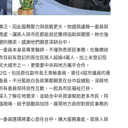
廣泛，因此服務壓力與挑戰更大。她感佩盧縣一委員與
務處，讓族人與市民都能就近獲得協助與關懷。她也強
鍵的橋梁，感謝他們願意深耕台中。
一委員本身是專業醫師，不僅熟悉原民事務，在醫療政
市目前有登記的原住民族人超過4萬人，加上未登記但
民大城市之一，更需要中央與地方攜手合作。
2位，包括原任副市長王育敏委員、曾任4屆市議員的黃
委員，不分藍綠白各政黨都願意在台中設據點、深耕地
所有委員保持良性互動，一起為市民福祉打拚。
深入了解在地需求，並結合中央資源幫助更多市民，特
臨現場，給予鼓勵與加持，展現地方政府對原民事務的
一委員選擇將重心放在台中，擴大服務量能，是族人與