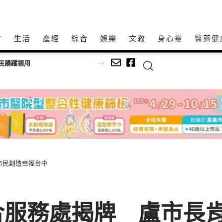
方
生活
產經
綜合
娛樂
文教
身心𩆜
醫藥健
台美青年樂手同台共演！ 跨國並肩彩排激盪爵士新火花 展現台中爵士人才培育成果
市民創造幸福台中
合服務處揭牌 盧市長