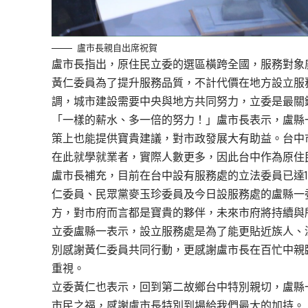
盧市長親自出席祝賀
盧市長指出，原住民立委的選區橫跨全國，服務對象
黃仁委員為了提升服務品質，不計代價在地方設立服
調，城市建設需要中央與地方共同努力，立委是最關
「一樣的薪水、多一倍的努力！」盧市長表示，盧縣
策上也能提供寶貴建議，對市政發展大有助益。台中
在此就學就業者，實際人數更多，因此台中作為原住
盧市長補充，目前在台中設有服務處的立法委員已達1
仁委員、民眾黨麥玉珍委員及今日設服務處的盧縣一
方，對市府而言都是寶貴的夥伴，未來市府將持續與
立委盧縣一表示，設立服務處是為了能更貼近族人、
別感謝黃仁委員共同行動，更感謝盧市長在百忙中親
重視。
立委黃仁也表示，回到第二故鄉台中特別親切，盧縣
市民之福，感謝盧市長特別到場給我們最大的加持。