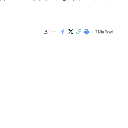
7 Min Read
Share