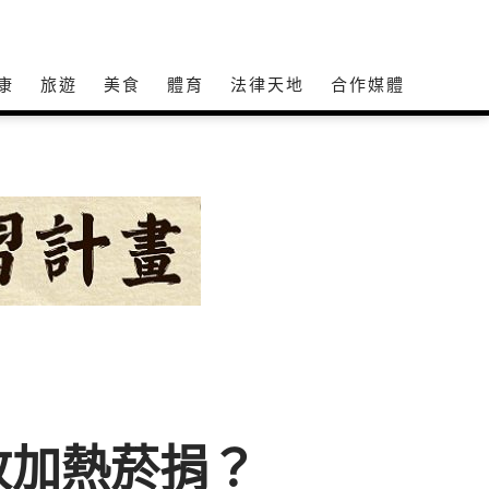
康
旅遊
美食
體育
法律天地
合作媒體
收加熱菸捐？