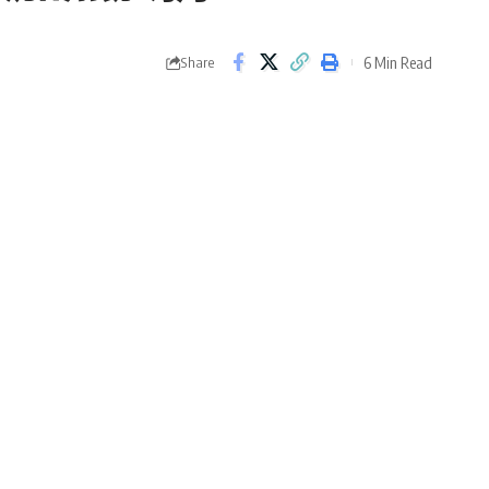
6 Min Read
Share