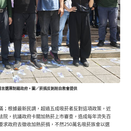
揚言選票制裁政府。圖／菸捐反剝削自救會提供
滿；根據最新民調，超過五成吸菸者反對這項政策，近
法院，抗議政府卡關加熱菸上市審查，造成每年流失百
要求政府去徵收加熱菸捐，不然250萬名吸菸族會以選