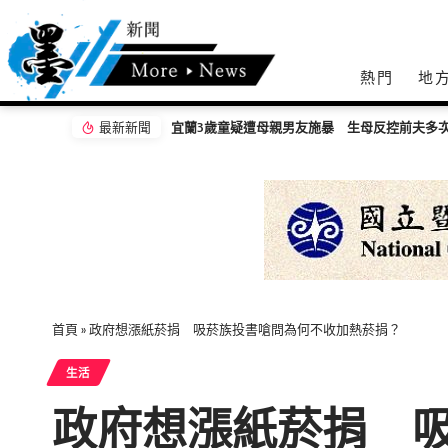
熱門
地
最新新聞
嘉義無人機競賽登場 73隊挑戰穿越賽與無人機
首頁
»
政府想漲紙菸捐 吸菸族投書嗆問為何不收加熱菸捐？
生活
政府想漲紙菸捐 