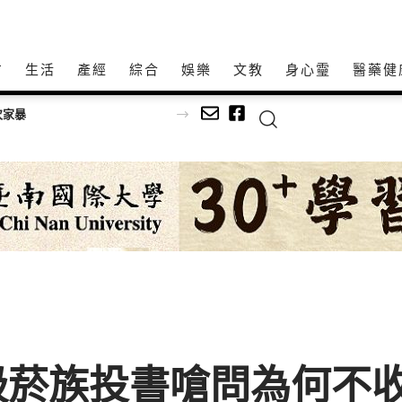
方
生活
產經
綜合
娛樂
文教
身心𩆜
醫藥健
足球
吸菸族投書嗆問為何不