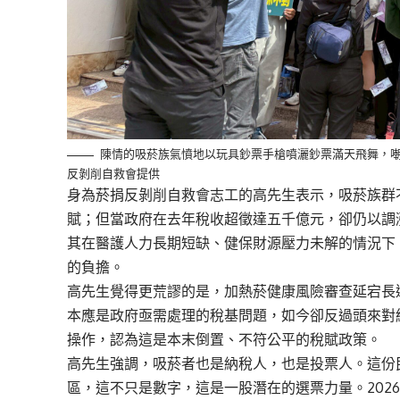
陳情的吸菸族氣憤地以玩具鈔票手槍噴灑鈔票滿天飛舞，
反剝削自救會提供
身為菸捐反剝削自救會志工的高先生表示，吸菸族群
賦；但當政府在去年稅收超徵達五千億元，卻仍以調
其在醫護人力長期短缺、健保財源壓力未解的情況下
的負擔。
高先生覺得更荒謬的是，加熱菸健康風險審查延宕長
本應是政府亟需處理的稅基問題，如今卻反過頭來對紙
操作，認為這是本末倒置、不符公平的稅賦政策。
高先生強調，吸菸者也是納稅人，也是投票人。這份
區，這不只是數字，這是一股潛在的選票力量。202