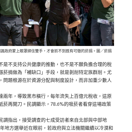
嘲諷政府蒙上眼罩綁住雙手，才會抓不到既有可徵的菸捐。圖／菸捐
不是不支持公共健康的推動，也不是不願負擔合理的稅
漲菸捐做為「補缺口」手段，就是剝削特定族群削。尤
，問題根源在於資源分配與制度設計，而非加重少數人
達兩年，導致黑市橫行，每年流失上百億元稅收，這原
菸再開刀。民調顯示，78.6%的吸菸者看穿這場政策
民調指出，接受調查的七成受訪者來自北部與中部地
6年地方選舉近在眼前，若政府與立法機關繼續以冷漠和