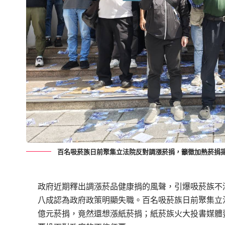
百名吸菸族日前聚集立法院反對調漲菸捐，籲徵加熱菸捐
政府近期釋出調漲菸品健康捐的風聲，引爆吸菸族不
八成認為政府政策明顯失職。百名吸菸族日前聚集立
億元菸捐，竟然還想漲紙菸捐；紙菸族火大投書媒體