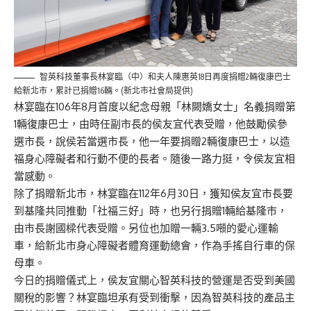
智英科技董事長林宴臨（中）和夫人陳惠英18日再度捐贈2輛復康巴士
給新北市，累計已捐贈16輛。(新北市社會局提供)
林宴臨在106年8月首度以紀念母親「林闕嬌女士」名義捐贈第
1輛復康巴士，由時任副市長的侯友宜代表受贈，他鼓勵侯參
選市長，說侯若當選市長，他一年要捐贈2輛復康巴士，以造
福身心障礙者和行動不便的長者。隨後一路力挺，令侯友宜相
當感動。
除了捐贈新北市，林宴臨在112年6月30日，獲知侯友宜市長要
到基隆共同推動「社福三好」時，也另行捐贈1輛給基隆市，
由市長謝國樑代表受贈。另位也加贈一輛3.5噸的愛心運輸
車，給新北市身心障礙者體育運動總會，作為手搖自行車的保
母車。
今日的捐贈儀式上，侯友宜關心智英科技的營運是否受到美國
關稅的影響？林宴臨坦承有受到衝擊，因為智英科技的產品主