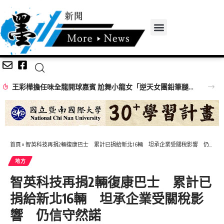
王彩樺擔任味全龍開球嘉賓 尬舞小龍女「逆天女團鉛筆腿」搶鏡
首頁
»
智英科技再捐2輛復康巴士 累計已捐給新北16輛 坦承企業受關稅影響 仍信守然諾
地方
智英科技再捐2輛復康巴士 累計已
捐給新北16輛 坦承企業受關稅影
響 仍信守然諾