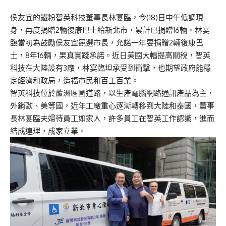
侯友宜的鐵粉智英科技董事長林宴臨，今(18)日中午低調現
身，再度捐贈2輛復康巴士給新北市，累計已捐贈16輛。林宴
臨當初為鼓勵侯友宜競選市長，允諾一年要捐贈2輛復康巴
士，8年16輛，果真實踐承諾。近日美國大幅提高關稅，智英
科技在大陸設有3廠，林宴臨坦承受到衝擊，也期望政府能穩
定經濟和政局，造福市民和百工百業。
智英科技位於蘆洲區國道路，以生產電腦網路通訊產品為主，
外銷歐、美等國，近年工廠重心逐漸轉移到大陸和泰國，董事
長林宴臨夫婦待員工如家人，許多員工在智英工作認識，進而
結成連理，成家立業。