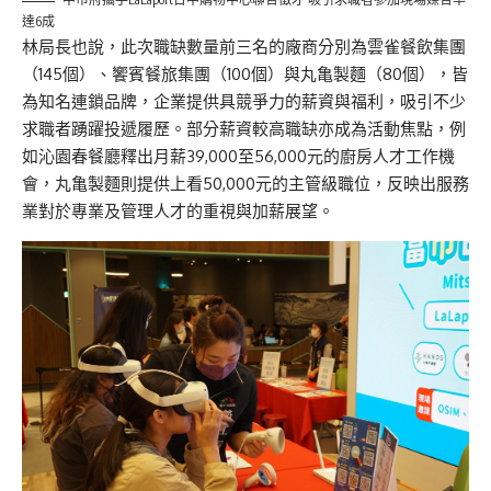
達6成
林局長也說，此次職缺數量前三名的廠商分別為雲雀餐飲集團
（145個）、饗賓餐旅集團（100個）與丸亀製麵（80個），皆
為知名連鎖品牌，企業提供具競爭力的薪資與福利，吸引不少
求職者踴躍投遞履歷。部分薪資較高職缺亦成為活動焦點，例
如沁園春餐廳釋出月薪39,000至56,000元的廚房人才工作機
會，丸亀製麵則提供上看50,000元的主管級職位，反映出服務
業對於專業及管理人才的重視與加薪展望。