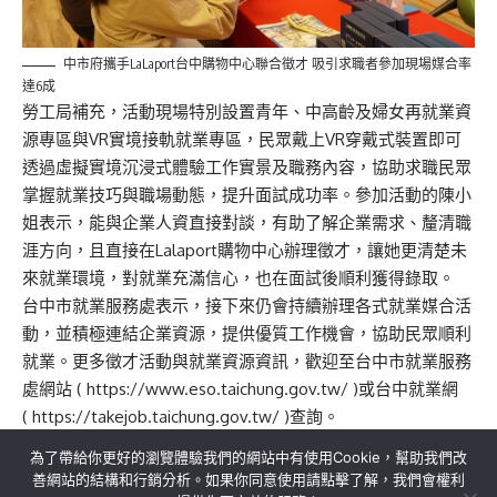
中市府攜手LaLaport台中購物中心聯合徵才 吸引求職者參加現場媒合率
達6成
勞工局補充，活動現場特別設置青年、中高齡及婦女再就業資
源專區與VR實境接軌就業專區，民眾戴上VR穿戴式裝置即可
透過虛擬實境沉浸式體驗工作實景及職務內容，協助求職民眾
掌握就業技巧與職場動態，提升面試成功率。參加活動的陳小
姐表示，能與企業人資直接對談，有助了解企業需求、釐清職
涯方向，且直接在Lalaport購物中心辦理徵才，讓她更清楚未
來就業環境，對就業充滿信心，也在面試後順利獲得錄取。
台中市就業服務處表示，接下來仍會持續辦理各式就業媒合活
動，並積極連結企業資源，提供優質工作機會，協助民眾順利
就業。更多徵才活動與就業資源資訊，歡迎至台中市就業服務
處網站 (
https://www.eso.taichung.gov.tw/
)或台中就業網
(
https://takejob.taichung.gov.tw/
)查詢。
為了帶給你更好的瀏覽體驗我們的網站中有使用Cookie，幫助我們改
善網站的結構和行銷分析。如果你同意使用請點擊了解，我們會權利