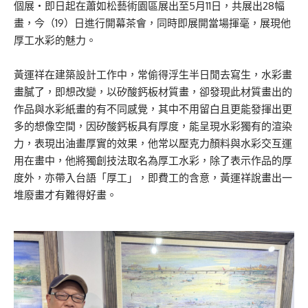
個展・即日起在蕭如松藝術園區展出至5月11日，共展出28幅
畫，今（19）日進行開幕茶會，同時即展開當場揮毫，展現他
厚工水彩的魅力。
黃運祥在建築設計工作中，常偷得浮生半日閒去寫生，水彩畫
畫膩了，即想改變，以矽酸鈣板材質畫，卻發現此材質畫出的
作品與水彩紙畫的有不同感覺，其中不用留白且更能發揮出更
多的想像空間，因矽酸鈣板具有厚度，能呈現水彩獨有的渲染
力，表現出油畫厚實的效果，他常以壓克力顏料與水彩交互運
用在畫中，他將獨創技法取名為厚工水彩，除了表示作品的厚
度外，亦帶入台語「厚工」，即費工的含意，黃運祥說畫出一
堆廢畫才有難得好畫。