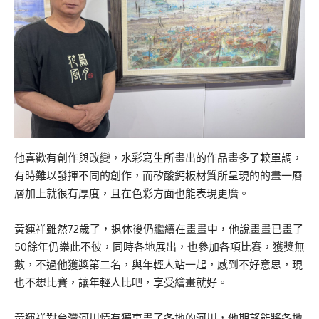
他喜歡有創作與改變，水彩寫生所畫出的作品畫多了較單調，
有時難以發揮不同的創作，而矽酸鈣板材質所呈現的的畫一層
層加上就很有厚度，且在色彩方面也能表現更廣。
黃運祥雖然72歲了，退休後仍繼續在畫畫中，他說畫畫已畫了
50餘年仍樂此不彼，同時各地展出，也參加各項比賽，獲獎無
數，不過他獲獎第二名，與年輕人站一起，感到不好意思，現
也不想比賽，讓年輕人比吧，享受繪畫就好。
黃運祥對台灣河川情有獨衷畫了各地的河川，他期望能將各地