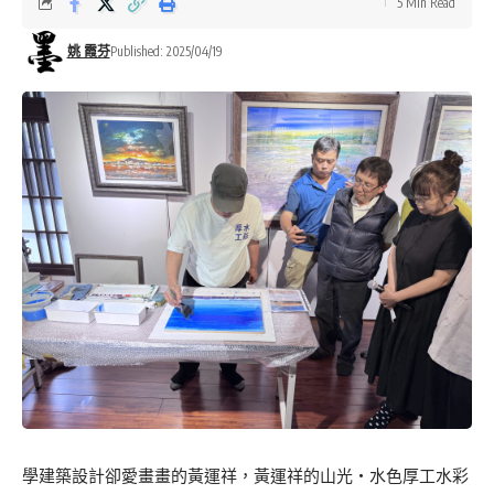
5 Min Read
姚 霞芬
Published: 2025/04/19
學建築設計卻愛畫畫的黃運祥，黃運祥的山光・水色厚工水彩