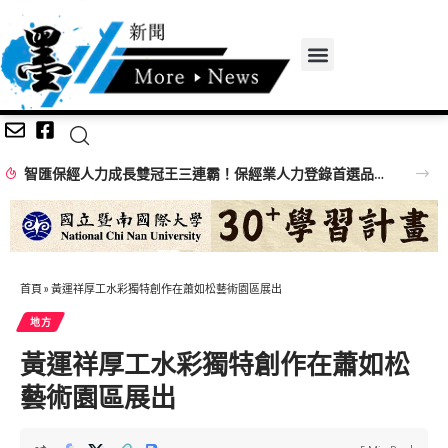
智匯保經人力成長雙冠王三連霸！保經業人力登錄首選品牌 邁向萬人保經新里程
首頁
»
黃運祥厚工水彩獨特創作在蕭如松藝術園區展出
地方
黃運祥厚工水彩獨特創作在蕭如松
藝術園區展出