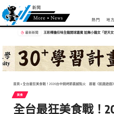
熱門
地
最新新聞
【百工達人】 從音樂教育到生命陪伴 黛玉老
首頁
»
全台最狂美食戰！2026台中鍋烤節震撼點火 跟著《飢餓遊
美食
全台最狂美食戰！2