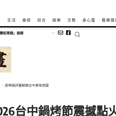
方
生活
產經
綜合
娛樂
文教
身心𩆜
醫藥健
師以生命經驗打造共學平台
戲》、廚神級評審解鎖台中美味地圖
026台中鍋烤節震撼點