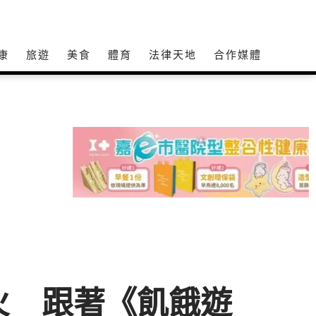
康
旅遊
美食
體育
法律天地
合作媒體
火 跟著《飢餓遊