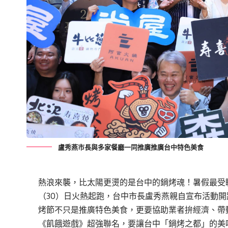
盧秀燕市長與多家餐廳一同推廣推廣台中特色美食
熱浪來襲，比太陽更燙的是台中的鍋烤魂！暑假最受矚
（30）日火熱起跑，台中市長盧秀燕親自宣布活動
烤節不只是推廣特色美食，更要協助業者拚經濟、帶
《飢餓遊戲》超強聯名，要讓台中「鍋烤之都」的美