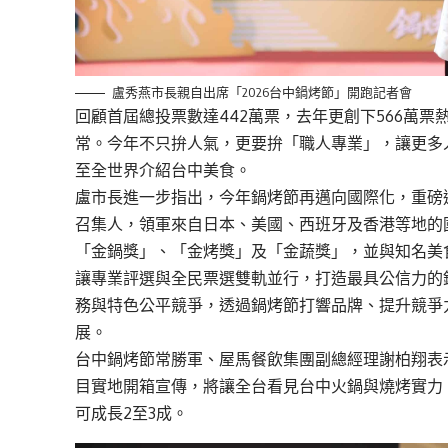
盧秀燕市長親自出席「2026台中鍋烤節」開跑記者會
回顧首屆總投票數達442萬票，去年更創下566萬
常。今年不只拚人氣，更要拚「職人專業」，讓更多
至全世界介紹台中美食。
盧市長進一步指出，今年鍋烤節再邁向國際化，重磅
召集人，領軍來自日本、美國、西班牙及香港等地的
「金鍋獎」、「金烤獎」及「金蔬獎」，並與知名美
讓專業評選與全民票選雙軌並行，打造最具公信力的
務與特色公平競爭，透過鍋烤節打響品牌、提升競爭
展。
台中鍋烤節常勝軍、屋馬餐飲集團副總經理謝柏翔表
目實地開箱宣傳，將讓全台看見台中火鍋與燒烤實力
可成長2至3成。