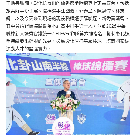
王縣長強調，彰化培育出的優秀選手陸續登上更高舞台，包括
旅美好手沙子宸、職棒選手江國豪、郭泰呈、陳冠偉、林志
鋼，以及今天來到現場的現役職棒選手薛毓達、新秀黃靖智。
其中黃靖智被媒體譽為本屆高中捕手第一人，並於2026中華
職棒新人選秀會獲統一7-ELEVEn獅隊第六輪指名。期待彰化選
手持續發出耀眼的光亮，彰顯彰化厚植基層棒球，培育國家級
運動人才的堅強實力。