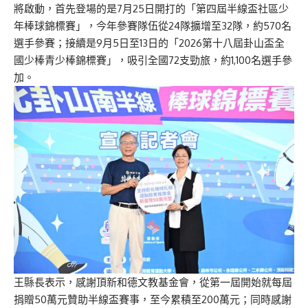
將啟動，首先登場的是7月25日開打的「第四屆半線盃社區少
年棒球錦標賽」，今年參賽隊伍從24隊擴增至32隊，約570名
選手參賽；接續是9月5日至13日的「2026第十八屆卦山盃全
國少棒青少棒錦標賽」，吸引全國72支勁旅，約1,100名選手參
加。
王縣長表示，感謝頂新和德文教基金會，從第一屆開始就每屆
捐贈50萬元贊助半線盃賽事，至今累積至200萬元；同時感謝