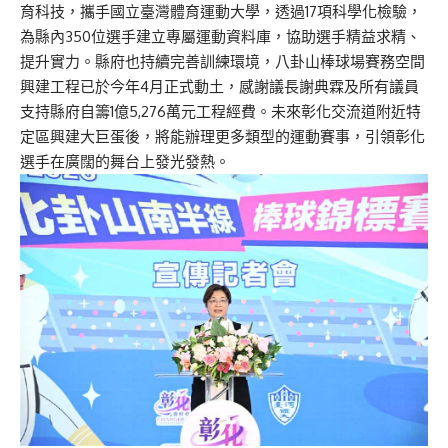
育科技，攜手國立臺灣體育運動大學，透過17項科學化檢驗，
為縣內350位選手建立專屬運動資料庫，協助選手精益求精、
提升實力。縣府也持續完善訓練環境，八卦山棒球場賽務空間
興建工程已於今年4月正式動土，感謝議長謝典霖及所有議員
支持縣府自籌1億5,276萬元工程經費。未來彰化交流道附近特
定區興建大巨蛋後，將能辦理更多類型的運動賽事，引領彰化
選手在廣闊的舞台上發光發熱。