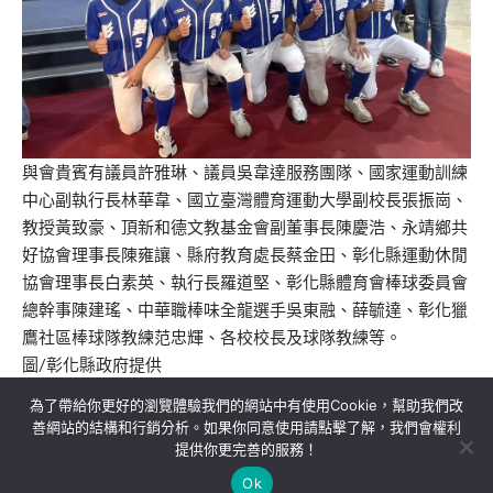
與會貴賓有議員許雅琳、議員吳韋達服務團隊、國家運動訓練
中心副執行長林華韋、國立臺灣體育運動大學副校長張振崗、
教授黃致豪、頂新和德文教基金會副董事長陳慶浩、永靖鄉共
好協會理事長陳雍讓、縣府教育處長蔡金田、彰化縣運動休閒
協會理事長白素英、執行長羅道堅、彰化縣體育會棒球委員會
總幹事陳建瑤、中華職棒味全龍選手吳東融、薛毓達、彰化獵
鷹社區棒球隊教練范忠輝、各校校長及球隊教練等。
圖/彰化縣政府提供
為了帶給你更好的瀏覽體驗我們的網站中有使用Cookie，幫助我們改
善網站的結構和行銷分析。如果你同意使用請點擊了解，我們會權利
提供你更完善的服務！
關於我們
隱私權政策
聯絡我們
Ok