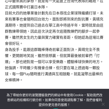
心中最崇高的夢想，就是有一天能披上台灣代表隊的戰袍，在
正式國際賽中打贏日本隊。
目前大四的她畢業後計劃先在日本尋找企業球隊繼續打球，未
來有賽事也會隨時回台效力。面對即將到來的對抗賽，黃晴充
滿期待，她提到自己過去在華江高中待過半年，當時就是由這
群教練帶領她，因此這次決定再次追隨教練們的腳步一起參
賽。雖然男女生的力量與實力確實有差距，但她認為這場比賽
會很好玩。
身為投手，能跟這群職棒傳奇前輩正面對決，黃晴完全不畏
懼，更開朗地笑說，雖然很想贏，但就算最後被前輩們「打
爆」，那也絕對是一個可以享受樂趣、體驗棒球快樂的地方。
她強調，平時雖少有機會合練，但只要在場上透過每一顆投
球、每一個Play隨時進行溝通與互相鼓勵，就能凝聚出最棒的
女棒精神。
為了帶給你更好的瀏覽體驗我們的網站中有使用Cookie，幫助我們改
善網站的結構和行銷分析。如果你同意使用請點擊了解，我們會權利
提供你更完善的服務！
關於我們
隱私權政策
聯絡我們