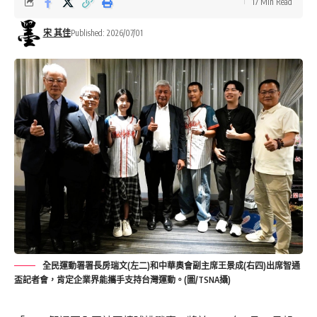
17 Min Read
宋 其佳
Published: 2026/07/01
全民運動署署長房瑞文(左二)和中華奧會副主席王景成(右四)出席智通
盃記者會，肯定企業界能攜手支持台灣運動。(圖/TSNA攝)