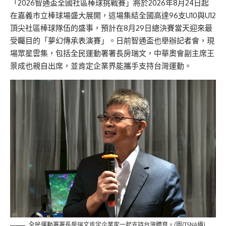
「2026智通盃全國社區棒球挑戰賽」將於2026年8月24日起
在嘉義市立棒球場盛大展開，這場集結全國高達96支U10與U12
頂尖社區棒球隊伍的盛事，預計在8月29日總決賽當天迎來最
受矚目的「夢幻傳承表演賽」。
日前智通盃也舉辦記者會，現
場眾星雲集，包括全民運動署署長房瑞文，中華奧會副主席王
景成也親自出席，並肯定企業界能攜手支持台灣運動。
全民運動署署長房瑞文肯定企業家一起支持台灣體育。(圖/TSNA攝)