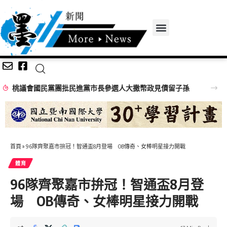
桃議會國民黨團批民進黨市長參選人大撒幣政見債留子孫
首頁
»
96隊齊聚嘉市拚冠！智通盃8月登場 OB傳奇、女棒明星接力開戰
體育
96隊齊聚嘉市拚冠！智通盃8月登
場 OB傳奇、女棒明星接力開戰