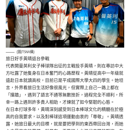
(圖/TSNA攝)
旅日好手黃晴返台參戰
代表開曼英利女子棒球隊出征的主戰投手黃晴，則在專訪中大
方吐露了她隻身在日本奮鬥的心路歷程。黃晴從高中一年級就
遠赴日本就讀高校，目前已是平成國際大學大四的學生。她坦
言，外界看旅日生活好像很風光，但實際上自己一路上都在
「撞牆」，遇到了語言不通等無數挫折，過程完全不順利，所
幸一路上遇到許多貴人相助，才練就了如今堅韌的心態。
在日本打球多年，黃晴深刻感受到日本棒球文化的精髓在於極
高的自我要求，以及對棒球這項運動由衷的「尊敬」。
黃晴透
露，她旅日最大的目標，就是要把學到的東西帶回台灣，而她