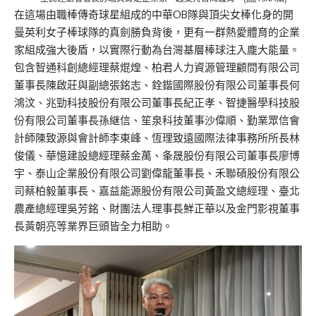
在這場由職棒傳奇球星組成的中華
OB
隊與頂尖女棒化身的開
曼英利女子棒球隊的真劍勝負背後，更有一群熱愛體育的企業
家組成強大後盾，以實際行動為台灣基層棒球注入龐大能量。
包含智通科創總經理蔡焜煌、柏君人力資源管理顧問有限公司
董事長陳啟莊與副總張銘志、銓
鍇
國際股份有限公司董事長何
鴻汶、兆勁科技股份有限公司董事長紀正孝、智捷醫學科技股
份有限公司董事長孫継信、笙泉科技董事沙偉順、勤業眾信會
計師陳致源與會計師李東峰、恆理致遠國際法律事務所所長林
俊儀、華憶建設總經理蔡金萬、
夆晟股份有限公司
董事長廖博
宇、泰山企業股份有限公司劉偉龍董事長、禾聯碩股份有限公
司蔡柏毅董事長、嘉益能源股份有限公司黃盈文總經理
、
臺北
農產總經理吳芳銘、財團法人理事長鮮正華以及金門影視董事
長黃朝亮等業界巨頭皆全力相助。