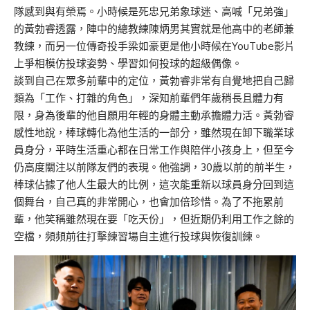
隊感到與有榮焉。小時候是死忠兄弟象球迷、高喊「兄弟強」
的黃勃睿透露，陣中的總教練陳炳男其實就是他高中的老師兼
教練，而另一位傳奇投手梁如豪更是他小時候在YouTube影片
上爭相模仿投球姿勢、學習如何投球的超級偶像。
談到自己在眾多前輩中的定位，黃勃睿非常有自覺地把自己歸
類為「工作、打雜的角色」，深知前輩們年歲稍長且體力有
限，身為後輩的他自願用年輕的身體主動承擔體力活。黃勃睿
感性地說，棒球轉化為他生活的一部分，雖然現在卸下職業球
員身分，平時生活重心都在日常工作與陪伴小孩身上，但至今
仍高度關注以前隊友們的表現。
他強調，
30
歲以前的前半生，
棒球佔據了他人生最大的比例，這次能重新以球員身分回到這
個舞台，自己真的非常開心，也會加倍珍惜。
為了不拖累前
輩，他笑稱雖然現在要「吃天份」，但近期仍利用工作之餘的
空檔，頻頻前往打擊練習場自主進行投球與恢復訓練。