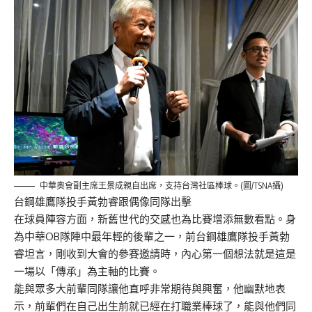
中華奧會副主席王景成親自出席，支持台灣社區棒球。(圖/TSNA攝)
台鋼雄鷹隊投手黃勃睿跟偶像同隊出擊
在球員陣容方面，新舊世代的交感也為比賽增添無數看點。身
為中華OB隊陣中最年輕的後輩之一，前台鋼雄鷹隊投手黃勃
睿坦言，剛收到大會的參賽邀請時，內心第一個想法就是這是
一場以「傳承」為主軸的比賽。
能與眾多大前輩同隊讓他直呼非常期待與興奮，他幽默地表
示，前輩們在自己出生前就已經在打職業棒球了，能與他們同