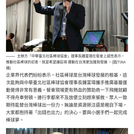
主辦方「中華臺北社區棒球協會」理事長鍾富瑋在餐會上感性表示，
推動社區棒球的初衷，就是希望讓這項 運動在台灣更加蓬勃發展 。(圖/TSNA
攝)
企業界代表們紛紛表示，社區棒球是台灣棒球發展的根基，這
次能夠與中華臺北社區棒球協會理事長鍾富瑋攜手推廣基層運
動覺得非常有意義。
餐會現場更有熱血的贊助商一下飛機就顧
不得舟車勞頓，連行李都來不及放便立刻趕來餐敘，眾人一致
期待能替台灣棒球出一份力，無論是資源挹注還是親自下場，
大家都抱持著「出錢也出力」的決心，要與小選手們一起完成
棒球夢。