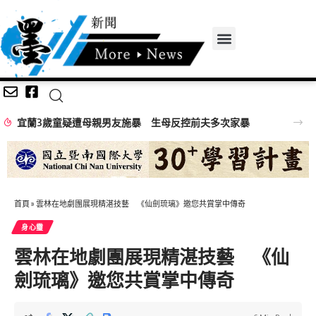
宜蘭3歲童疑遭母親男友施暴 生母反控前夫多次家暴
首頁
»
雲林在地劇團展現精湛技藝 《仙劍琉璃》邀您共賞掌中傳奇
身心𩆜
雲林在地劇團展現精湛技藝 《仙
劍琉璃》邀您共賞掌中傳奇