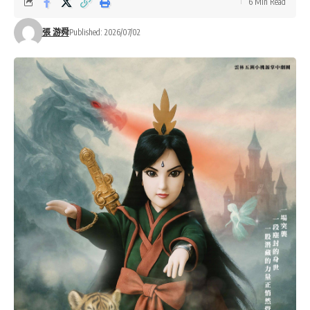
6 Min Read
張 游舜
Published: 2026/07/02