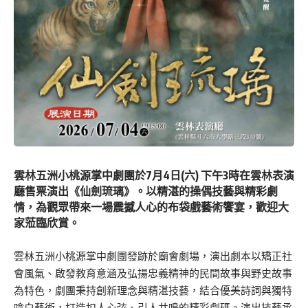
雲林五洲小桃源掌中劇團於7月4日(六) 下午3時在雲林表演
廳售票演出《仙劍琉璃》。以精湛的操偶技藝與精彩劇
情，為觀眾帶來一場震撼人心的布袋戲藝術饗宴，歡迎大
家蒞臨欣賞。
雲林五洲小桃源掌中劇團發跡於廟會劇場，演出劇本以矯正社
會風氣、啟發教育意涵及弘揚忠義精神的民間故事與野史故事
為特色，劇團秉持創新理念與精湛技藝，結合優美詩詞與獨特
唸白藝術，打造扣人心弦、引人共鳴的精彩劇碼。演出技藝承