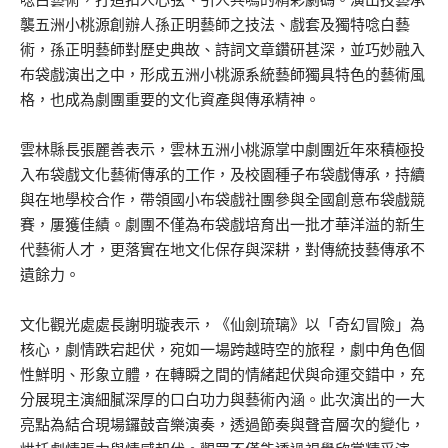
襲五洲小桃源創辦人孫正明藝師之技法、戲套及獨特唸白藝
術，孫正明藝師對歷史典故、詩詞文章鑽研甚深，並巧妙融入
布袋戲演出之中，形成五洲小桃源系統藝師獨具特色的藝術風
格，也成為劇團重要的文化資產與傳承精神。
雲林縣長張麗善表示，雲林五洲小桃源掌中劇團近年來積極投
入布袋戲文化藝術傳承的工作，及校園種子布袋戲傳承，持續
與在地學校合作，帶領國小布袋戲社團參與全國創意布袋戲競
賽，屢獲佳績。劇團不僅為布袋戲培育出一批才華洋溢的新生
代藝術人才，更落實在地文化保存與深耕，對傳統技藝傳承不
遺餘力。
文化觀光處處長謝明璇表示，《仙劍琉璃》以「奇幻冒險」為
核心，劇情跌宕起伏，宛如一場跨越時空的旅程，劇中角色個
性鮮明、形象立體，在轉瞬之間的情緒起伏與命運交錯中，充
分展現主演細膩深厚的口白功力與藝術內涵。此次演出的一大
亮點為結合現場鑼鼓音樂演奏，透過節奏與聲音層次的變化，