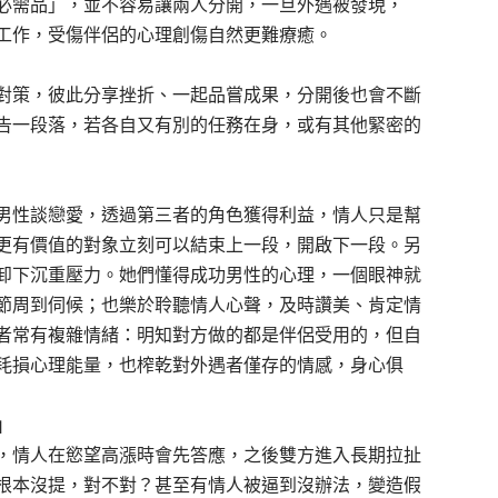
必需品」，並不容易讓兩人分開，一旦外遇被發現，
工作，受傷伴侶的心理創傷自然更難療癒。
對策，彼此分享挫折、一起品嘗成果，分開後也會不斷
告一段落，若各自又有別的任務在身，或有其他緊密的
男性談戀愛，透過第三者的角色獲得利益，情人只是幫
更有價值的對象立刻可以結束上一段，開啟下一段。另
卸下沉重壓力。她們懂得成功男性的心理，一個眼神就
節周到伺候；也樂於聆聽情人心聲，及時讚美、肯定情
者常有複雜情緒：明知對方做的都是伴侶受用的，但自
耗損心理能量，也榨乾對外遇者僅存的情感，身心俱
」
，情人在慾望高漲時會先答應，之後雙方進入長期拉扯
根本沒提，對不對？甚至有情人被逼到沒辦法，變造假