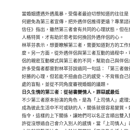
當婚姻遭遇外遇風暴，受傷者最迫切想知道的往往是
何避免為第三者宣傳，把外遇伴侶推得更遠？專業諮
信任》
指出，雖然第三者會有共同的心理狀態，但在
人格特質，才有助於思考如何挽回外遇伴侶的心。
林萃芬表示，想要瞭解第三者，需要知道對方的工作
麼。另一方面，從外遇伴侶與第三者互動的過程中，
侶的親密互動模式與第三者的不同，幫助自己與伴侶
許多受傷者都曾對林萃芬說過同一句話：「第三者做
好勝的心理，但若能不扭曲自己的感受、不背叛自己
處的盲點，並從不同角度審視婚姻的議題。
日久生情的第三者：從祕書變情人，罪惡感最低
不少第三者原本扮演的角色，是為「上司情人」處理
成為彼此生活中不可或缺的人，關係就很容易變質。
指令，這樣的上下關係，讓她們可以名正言順出雙入
許從沒想過自己會介入別人的感情，當「上司情人」