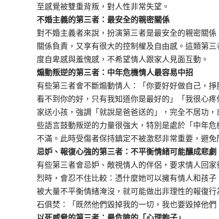
至感覺被雙重背叛，對人性非常失望。
不婚主義的第三者：最安全的親密關係
對不婚主義者來說，扮演第三者是最安全的親密關係
關係負責，又享有很大的控制權及自由感。這類第三
度自卑感與羞愧感，不希望情人跟家人見面互動。
煽動叛逆的第三者：中年危機情人最容易中招
有些第三者會不斷煽動情人：「你要好好做自己，掙
看不到你的好，只有我知道你是最好的」「我很心疼
家送小孩，強調「就說是爸爸送的」，完全不居功，
些語言鼓動叛逆的力量很強大，特別是處於「中年危
不滿。此時受傷者保持鎮定不被激怒非常重要，避免
忌妒、報復心強的第三者：不平衡情緒可能釀成悲劇
有些第三者會忌妒、敵視情人的伴侶，要求情人回家
烈時，會忍不住比較：憑什麼她可以擁有情人和孩子
被大量不平衡情緒淹沒，就可能做出非理性的報復行
石俱焚：「既然他們毀掉我的一切，我也要毀掉他們
以死威脅的第三者：最危險的「心理鉤子」