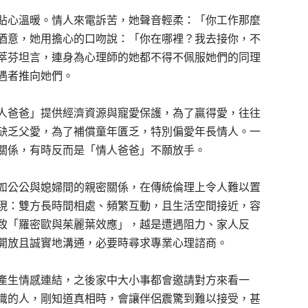
貼心溫暖。情人來電訴苦，她聲音輕柔：「你工作那麼
酒意，她用擔心的口吻說：「你在哪裡？我去接你，不
萃芬坦言，連身為心理師的她都不得不佩服她們的同理
遇者推向她們。
人爸爸」提供經濟資源與寵愛保護，為了贏得愛，往往
缺乏父愛，為了補償童年匱乏，特別偏愛年長情人。一
關係，有時反而是「情人爸爸」不願放手。
如公公與媳婦間的親密關係，在傳統倫理上令人難以置
現：雙方長時間相處、頻繁互動，且生活空間接近，容
致「羅密歐與茱麗葉效應」，越是遭遇阻力、家人反
開放且誠實地溝通，必要時尋求專業心理諮商。
產生情感連結，之後家中大小事都會邀請對方來看一
識的人，剛知道真相時，會讓伴侶震驚到難以接受，甚