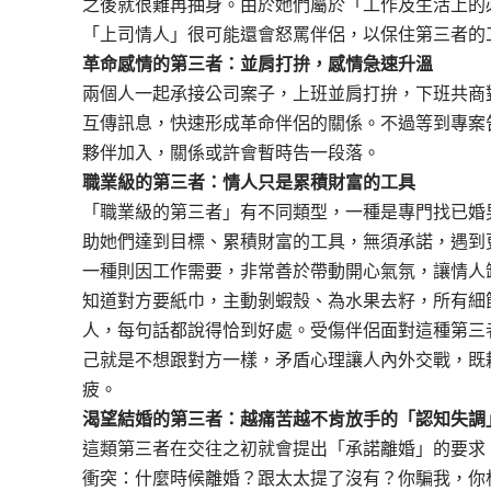
之後就很難再抽身。由於她們屬於「工作及生活上的
「上司情人」很可能還會怒罵伴侶，以保住第三者的
革命感情的第三者：並肩打拚，感情急速升溫
兩個人一起承接公司案子，上班並肩打拚，下班共商
互傳訊息，快速形成革命伴侶的關係。不過等到專案
夥伴加入，關係或許會暫時告一段落。
職業級的第三者：情人只是累積財富的工具
「職業級的第三者」有不同類型，一種是專門找已婚
助她們達到目標、累積財富的工具，無須承諾，遇到
一種則因工作需要，非常善於帶動開心氣氛，讓情人
知道對方要紙巾，主動剝蝦殼、為水果去籽，所有細
人，每句話都說得恰到好處。受傷伴侶面對這種第三
己就是不想跟對方一樣，矛盾心理讓人內外交戰，既
疲。
渴望結婚的第三者：越痛苦越不肯放手的「認知失調
這類第三者在交往之初就會提出「承諾離婚」的要求
衝突：什麼時候離婚？跟太太提了沒有？你騙我，你