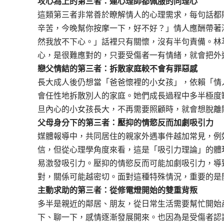
攻心為上的第三者：連心理師都佩服的同理心
這類第三者非常善於瞭解情人的心理需求，每句話都
辛苦，今晚幫你按摩一下，好不好？」情人應酬帶著
然我放不下心。」話裡只有關懷，沒有半句責備。林
心，是很難應對的，只要受傷者一有情緒，就會把外
戀父情結的第三者：拆散家庭較不會有罪惡感
長大成人後仍想當「爸爸懷裡的小女孩」，依賴「情
會任性地拆散別人的家庭。她們成長過程中多半極度
旦內心的小女孩長大，不再需要照顧時，就會想脫離
父母身分下的第三者：壓抑的情慾反而加劇吸引力
媒體報導中，共同居住的親家外遇事件越加常見，例
信，但從心理學角度來看，這是「吸引力理論」的體
易激發吸引力。壓抑的情慾反而可能加劇吸引力，導
對，關係可能越密切。面對這種特殊情況，重要的是
主動求助的第三者：從修電燈開始的雙重背叛
多半是親近的鄰居、朋友，從日常生活需要幫忙開始
下、聊一下，感情逐漸發展開來。也因為是受傷者認