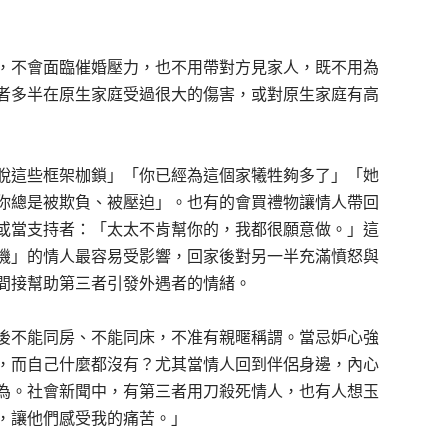
，不會面臨催婚壓力，也不用帶對方見家人，既不用為
者多半在原生家庭受過很大的傷害，或對原生家庭有高
脫這些框架枷鎖」「你已經為這個家犧牲夠多了」「她
你總是被欺負、被壓迫」。也有的會買禮物讓情人帶回
或當支持者：「太太不肯幫你的，我都很願意做。」這
機」的情人最容易受影響，回家後對另一半充滿憤怒與
間接幫助第三者引發外遇者的情緒。
後不能同房、不能同床，不准有親暱稱謂。當忌妒心強
，而自己什麼都沒有？尤其當情人回到伴侶身邊，內心
為。社會新聞中，有第三者用刀殺死情人，也有人想玉
，讓他們感受我的痛苦。」