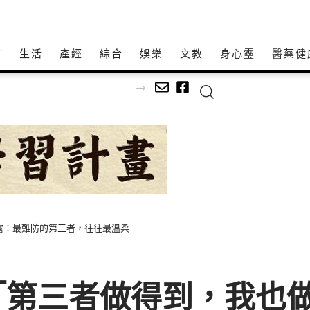
方
生活
產經
綜合
娛樂
文教
身心𩆜
醫藥健
師以生命經驗打造共學平台
露：最難防的第三者，往往最溫柔
「第三者做得到，我也