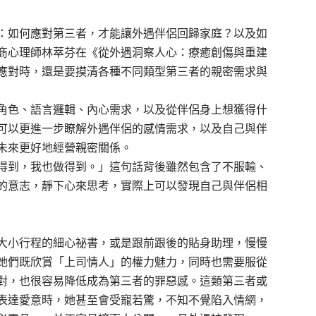
：如何應對第三者，才能讓外遇伴侶回歸家庭？以及如
商心理師林萃芬在
《從外遇洞察人心：療癒創傷與重建
應對時，還是要摸清各種不同類型第三者的親密需求與
角色、語言邏輯、內心需求，以及從伴侶身上想獲得什
可以更進一步瞭解外遇伴侶的感情需求，以及自己與伴
未來更好地經營親密關係。
得到，我也做得到。」這句話背後雖然包含了不服輸、
的意志，靜下心來思考，實際上可以發現自己與伴侶相
大小行程的細心祕書，或是跟前跟後的貼身助理，慢慢
她們既欣賞「上司情人」的權力魅力，同時也需要服從
對，也很容易降低成為第三者的罪惡感。這類第三者或
表達愛意時，她甚至會受寵若驚，不知不覺陷入情網，