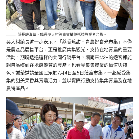
縣長許淑華、鎮長吳大村等貴賓攤位巡禮與業者合影。
吳大村鎮長進一步表示，「荔香蕉甜．青農好食光市集」不僅
是農產品展售平台，更是推廣集集觀光、支持在地青農的重要
活動，期盼透過這樣的共同行銷平台，讓南來北往的遊客都能
親自品嚐到在地最優質的農產，也看見集集農業的價值與特
色。誠摯邀請全國民眾於7月4日至5日蒞臨市集，一起感受集
集的甜美果香與青農活力，並以實際行動支持集集青農及在地
農特產品。