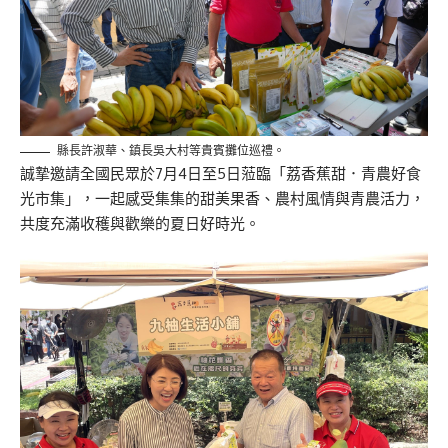
縣長許淑華、鎮長吳大村等貴賓攤位巡禮。
誠摯邀請全國民眾於7月4日至5日蒞臨「荔香蕉甜．青農好食
光市集」，一起感受集集的甜美果香、農村風情與青農活力，
共度充滿收穫與歡樂的夏日好時光。