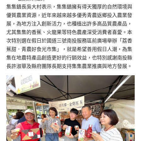
集集鎮長吳大村表示，集集鎮擁有得天獨厚的自然環境與
優質農業資源，近年來越來越多優秀青農返鄉投入農業發
展，為地方注入創新活力，也種植出許多高品質農產品，
尤其集集的香蕉、火龍果等特色農產深受消費者喜愛。本
次特別選在假日於國道三號南投服務區前廣場舉辦「荔香
蕉甜．青農好食光市集」，就是希望善用假日人潮，為集
集在地農特產品創造更好的行銷效益，也特別感謝南投縣
長許淑華及縣府團隊長期支持集集農業推廣與地方發展。