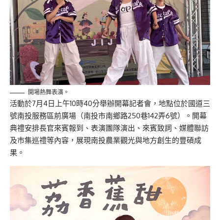
開場熱舞表演。
活動於7月4日上午10時40分舉辦開幕記者會，地點位於國道三
號南投服務區前廣場（南投市南鄉路250巷142弄6號）。開幕
典禮安排長官來賓報到、表演團隊演出、來賓致詞、媒體聯訪
及市集巡禮等內容，展現南投農業觀光與地方創生的豐碩成
果。