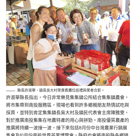
縣長許淑華、鎮長吳大村等貴賓攤位巡禮與業者合影。
許淑華縣長指出，今日非常樂見集集鎮公所結合集集鎮農會，
將市集帶到南投服務區，現場也看到許多鄉親朋友熱情試吃與
採買，並特別肯定集集鎮長吳大村及鎮民代表會主席陳雅雯，
對於推廣南投集集在地農特產的用心與拼勁。南投優質農產的
推廣將持續一波接一波，接下來包括8月份中台灣農業行銷展
售會及10月份南投世界茶業博覽會，縣府也會將南投縣各鄉鎮