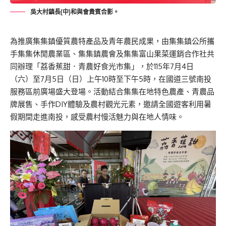
吳大村鎮長(中)和與會貴賓合影。
為推廣集集鎮優質農特產品及青年農民成果，由集集鎮公所攜
手集集休閒農業區、集集鎮農會及集集富山果菜運銷合作社共
同辦理「荔香蕉甜．青農好食光市集」，於115年7月4日
（六）至7月5日（日）上午10時至下午5時，在國道三號南投
服務區前廣場盛大登場。活動結合集集在地特色農產、青農品
牌展售、手作DIY體驗及農村觀光元素，邀請全國遊客利用暑
假期間走進南投，感受農村慢活魅力與在地人情味。