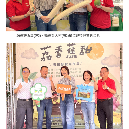
縣長許淑華(左2)、鎮長吳大村(右2)攤位巡禮與業者合影。