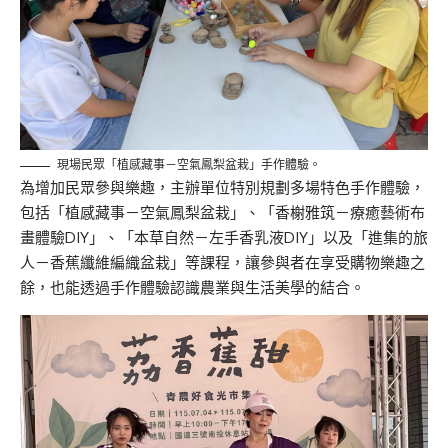
現場民眾「植感藏事－空氣鳳梨盆栽」手作體驗。
為增加民眾參與樂趣，主辦單位特別規劃多場特色手作體驗，
包括「植感藏事－空氣鳳梨盆栽」、「香榭雅筑－療癒藝術布
畫體驗DIY」、「本草自然－左手香乳液DIY」以及「進集的旅
人－香蕉纖維編織盆栽」等課程，讓參與者在享受購物樂趣之
餘，也能透過手作體驗認識農業與生活美學的結合。